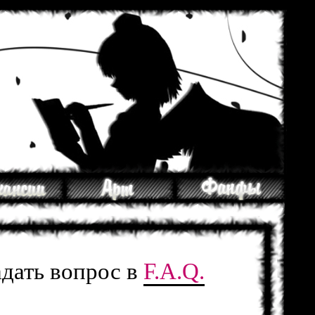
адать вопрос в
F.A.Q.