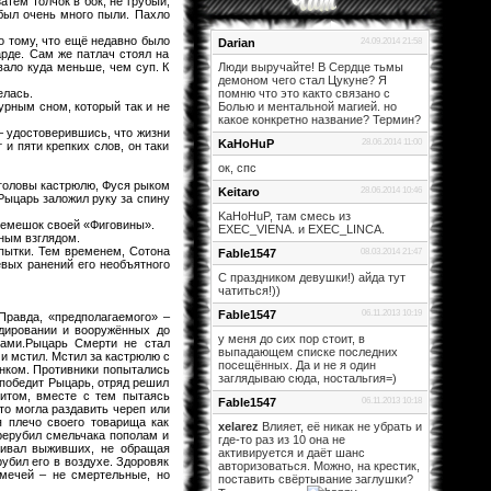
тем толчок в бок, не грубый,
 был очень много пыли. Пахло
о тому, что ещё недавно было
Darian
24.09.2014 21:58
рде. Сам же патлач стоял на
вало куда меньше, чем суп. К
Люди выручайте! В Сердце тьмы
демоном чего стал Цукуне? Я
елась.
помню что это както связано с
урным сном, который так и не
Болью и ментальной магией. но
какое конкретно название? Термин?
 – удостоверившись, что жизни
KaHoHuP
28.06.2014 11:00
и пяти крепких слов, он таки
ок, спс
 головы кастрюлю, Фуся рыком
Keitaro
28.06.2014 10:46
Рыцарь заложил руку за спину
KaHoHuP, там смесь из
 ремешок своей «Фиговины».
EXEC_VIENA. и EXEC_LINCA.
нным взглядом.
опытки. Тем временем, Сотона
Fable1547
08.03.2014 21:47
евых ранений его необъятного
С праздником девушки!) айда тут
чатиться!))
Fable1547
06.11.2013 10:19
Правда, «предполагаемого» –
дировании и вооружённых до
у меня до сих пор стоит, в
нами.Рыцарь Смерти не стал
выпадающем списке последних
и мстил. Мстил за кастрюлю с
посещённых. Да и не я один
инком. Противники попытались
заглядываю сюда, ностальгия=)
 победит Рыцарь, отряд решил
итом, вместе с тем пытаясь
Fable1547
06.11.2013 10:18
то могла раздавить череп или
я плечо своего товарища как
xelarez
Влияет, её никак не убрать и
рерубил смельчака пополам и
где-то раз из 10 она не
обивал выживших, не обращая
активируется и даёт шанс
убил его в воздухе. Здоровяк
авторизоваться. Можно, на крестик,
мечей – не смертельные, но
поставить свёртывание заглушки?