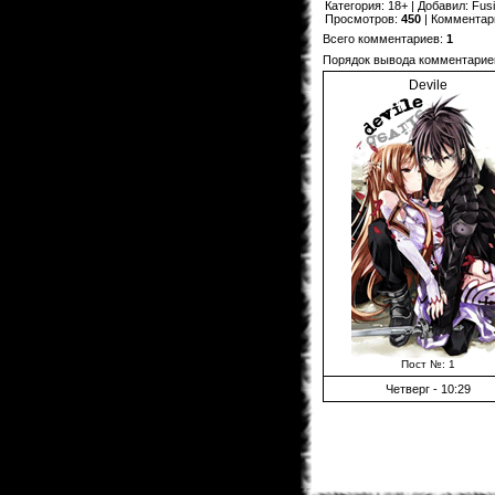
Категория
:
18+
|
Добавил
:
Fus
Просмотров
:
450
|
Комментар
Всего комментариев
:
1
Порядок вывода комментарие
Devile
Пост №: 1
Четверг - 10:29