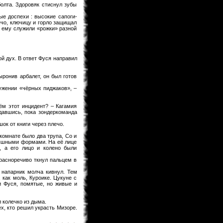
олта. Здоровяк стиснул зубы
KaHoHuP
31.01.2013 14:09
ые доспехи : высокие сапоги-
правда к концу игры шевелюра у
ечо, ключицу и горло защищал
него все равно побелеет
 ему служили «рожки» разной
KaHoHuP
31.01.2013 14:08
Toni
, мне особенно понравилось в
первой миссии - данте на голову
белый парик упал, тот в зеркало
ой дух. В ответ Фуся направил
посмотрелся, посмотрелся и такой
"ДА НИКОГДА!!!"
ыронив арбалет, он был готов
Toni
31.01.2013 12:49
ужении «чёрных пиджаков», –
ну теперь лишь бы пошла)
monteg
31.01.2013 12:43
ём этот инцидент? – Кагамия
ждавшись, пока зондеркоманда
x-torrents/torrent/536567/dmc-devil-
may-cry-repack-ot-r.g.-catalyst-2013
ок от книги через плечо.
monteg
31.01.2013 12:41
комнате было два трупа, Со и
могу силку дать если тут можно ?
пышными формами. На её лице
, а его лицо и колено были
Toni
31.01.2013 12:40
красноречиво ткнул пальцем в
а где скачать не подскажите??
 напарник молча кивнул. Тем
monteg
31.01.2013 12:38
 как моль, Куроике. Цукуне с
и Фуся, помятые, но живые и
я тоже прошол всю а когда будет
след глава росарио
KaHoHuP
31.01.2013 11:55
л колечко из дыма.
ех, кто решил украсть Мизоре.
черт, опять под татьянкиным
аккаунтом написал...