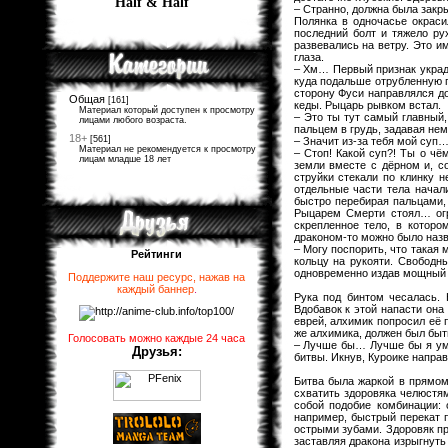
Half & Half
– Странно, должна была закры
Полянка в одночасье окраси
последний болт и тяжело ру
развевались на ветру. Это и
глаза.
– Хм… Первый признак украде
куда подальше отрубленную г
сторону Фуси направлялся до
Общая
[161]
кеды. Рыцарь рывком встал.
Материал который доступен к просмотру
– Это ты тут самый главный
лицами любого возраста.
пальцем в грудь, задавая нем
18+
[561]
– Значит из-за тебя мой суп…
Материал не рекомендуется к просмотру
– Стоп! Какой суп?! Ты о ч
лицам младше 18 лет
земли вместе с дёрном и, с
струйки стекали по клинку 
отдельные части тела начали
быстро перебирая пальцами, 
Рыцарем Смерти стоял… огр
скрепленное тело, в которо
драконом-то можно было назв
– Могу поспорить, что такая 
Рейтинги
кольцу на рукояти. Свободн
одновременно издав мощный р
Поддержите наш ресурс, нажав на
каждый баннер
.
Рука под бинтом чесалась. 
Вдобавок к этой напасти она
еврей, алхимик попросил её 
же алхимика, должен был быт
Голосовать можно каждые 24 часа
– Лучше бы… Лучше бы я уме
Друзья:
битвы. Икнув, Куроике направ
Битва была жаркой в прямом
схватить здоровяка челюстям
собой подобие комбинации: 
например, быстрый перекат 
острыми зубами. Здоровяк пр
заставляя дракона изрыгнуть