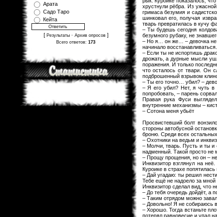
рык. Куроике показалось, чт
Арата
хрустнули рёбра. Из ужасной
Садо Таро
гримаса безумия и садистско
шинковал его, получая извра
Кейта
тварь превратилась в кучу ф
– Ты будешь сегодня колдов
[
·
]
безумного рубаку, не знавшег
Результаты
Архив опросов
– Но я… он же… – девочка не 
Всего ответов:
173
начинало восстанавливаться.
– Если ты не испортишь драко
дрожать, а дурные мысли уш
поражения. И только последне
что осталось от твари. Он 
подброшенный взрывом клинок
– Ты его точно… убил? – де
– Я его убил? Нет, я чуть в
попробовать, – парень сорвал
Правая рука Фуси выглядел
внутренние механизмы – кисть
– Сотона меня убьёт
Просвистевший болт вонзилс
стороны автобусной остановк
броню. Среди всех остальных
– Охотники на ведьм и инквиз
– Молчи, тварь. Пусть и ты и
надменный. Такой просто не м
– Прощу прощения, но он – не
Инквизитор взглянул на неё
Куроике в страхе попятилась 
– Дай угадаю: ты решил нести
Тебе ещё не надоело за мной 
Инквизитор сделал вид, что н
– До тебя очередь дойдёт, а 
– Таким отрядом можно завал
– Довольно! Я не собираюсь в
– Хорошо. Тогда встаньте пл
потерял равновесие и упал на