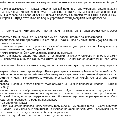
воём теле, жалкая насмешка над жизнью! – инквизитор выстрелил в него ещё два б
ого меня держишь? – Рыцарь встал в полный рост. Его тело украшали свежепризван
 латными пластинами. Левая рука, от запястья до плеча, была закована в доспех. Пл
ом. На голове венчался отличный шлем с прорезью в форме буквы «Т». Украшением
 короны. Отряд охотников на ведьм утратил остатки дисциплины и храбрости.
н и тяжело ранен. Что он может против нас?! – инквизитор пытался восстановить боев
стрелять в меня из меча? Ты сошёл с ума? – парень истерически засмеялся.
 взорвалось алыми брызгами. На его лице читались все эмоции: гнев и удивление. В
 его остановили.
ез лишних жертв – со стороны школы приближался один трёх Тёмных Владык в окр
ольно покинете частную Академию Ёкай.
что-то возразить. Ему уже оказывали первую помощь.
ложить в вышестоящие инстанции о нападении на моих учеников? Или же мы замн
Инквизитор скривился как будто откусил лимон, но приказ об отступлении дал. До
ик просил тебя поспешить к нему, когда ты закончишь тут, – девочка перекинула ремеш
первых, Фуся знал, где он будет. Во-вторых, дверь в комнату Мизоре была выбита. В 
жжён практически до костей, второй принадлежал довольно симпатичной девушке с 
ьствие и муки. По-видимому, умерла она крайне счастливой. Со был без маски
сигара.
 правда? Вообще, я хотел прийти туда самолично, но мне повредили колено, – Тона 
 маску.
ровал своей невообразимо красивой харей? – Фуся ткнул пальцем в девушку. Его
мея закончили паковать тела и удалились. В комнате их осталось пятеро. Бледная,
й рукой. Цепь, которую удерживал «святой замок», угрожающе растрескалась. Со 
едстояло произносить речь на похоронах.
ства спросил Рыцарь.
. Ему немного не повезло. Могу сказать только одно – умер он быстро, – Сотона пусти
с Цукуне. Вид у него был паршивый. Он злился на себя, на этих двух наёмников, на т
елать и от этого он чувствовал себя ещё паршивей.
лим отсюда. И ничто не сможет встать у нас на пути.