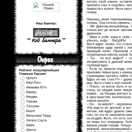
метать свой клинок, оставл
пронзить глаз и отрубить лап
приросла к культе. Фуся расс
голову.
Наконец, юная чернокнижниц
головы. Она хотела убежать, 
Наш баннер:
– Эй! Девочка-волшебница, 
только вот до нельзя проти
драконом.
– Вера в себя, вера в себя,
убегать, тьфу… ЛЫЦАРЬ!
Фуся вдруг понял, что сглуп
блокировал удар лапой с по
бреющий полёт. Пропахав л
потрёпанную юбочку рукой. К
– Ты… ты всё видел? – спр
интересовать в данный моме
глубокий вдох.
– Если ты пришла сюда, чтоб
Рейтинг популярнейших
приложил левую руку к клинк
Главных Героев!
страницами пытаясь найти хо
Цукунэ
Вдруг он нас съест?» – дурн
Юки Рито
рык. Фуся стоял к ней спиной
– Плохо, но могло быть и х
Амакава Юто
стену, но увидев свою леву
Какеру
пламя… но Рыцарь метнул в н
Кинджи
в пространстве, выплеснула 
самую рукоять.
Томоки
– Он… он мёртв? – неуверенно
Татсуми
«На вид-то он дохлый, а вот
Казуя
мечом, как вдруг дракон ожи
глаз, но это не произвело н
Мизуcима Тоору
за ноздрю, Фуся, что есть си
Хатате Соута
но тварь его опередила. Зуб
Широ
верила своим глазам. Только
мерзкий, неконтролируемый с
Шинта