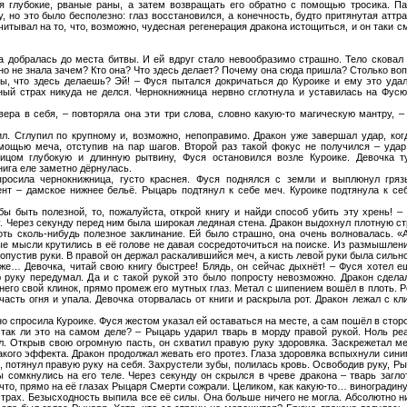
яя глубокие, рваные раны, а затем возвращать его обратно с помощью тросика. Па
у, но это было бесполезно: глаз восстановился, а конечность, будто притянутая атт
читывал на то, что, возможно, чудесная регенерация дракона истощиться, и он таки 
а добралась до места битвы. И ей вдруг стало невообразимо страшно. Тело сковал 
но не знала зачем? Кто она? Что здесь делает? Почему она сюда пришла? Столько вопр
ты, что здесь делаешь? Эй! – Фуся пытался докричаться до Куроике и ему это удал
вный страх никуда не делся. Чернокнижница нервно сглотнула и уставилась на Фусю
 вера в себя, – повторяла она эти три слова, словно какую-то магическую мантру, – 
ил. Сглупил по крупному и, возможно, непоправимо. Дракон уже завершал удар, ко
мощью меча, отступив на пар шагов. Второй раз такой фокус не получился – удар 
ицом глубокую и длинную рытвину, Фуся остановился возле Куроике. Девочка т
нига еле заметно дёрнулась.
осила чернокнижница, густо краснея. Фуся поднялся с земли и выплюнул грязь
нт – дамское нижнее бельё. Рыцарь подтянул к себе меч. Куроике подтянула к себ
ы быть полезной, то, пожалуйста, открой книгу и найди способ убить эту хрень! 
у. Через секунду перед ним была широкая ледяная стена. Дракон выдохнул плотную с
ть сколь-нибудь полезное заклинание. Ей было страшно, она очень волновалась. «
ые мысли крутились в её голове не давая сосредоточиться на поиске. Из размышлений
 опустив руки. В правой он держал раскалившийся меч, а кисть левой руки была сильн
уже… Девочка, читай свою книгу быстрее! Блядь, он сейчас дыхнёт! – Фуся хотел е
ю руку передумал. Да и с такой рукой это было попросту невозможно. Дракон сдела
его свой клинок, прямо промеж его мутных глаз. Метал с шипением вошёл в плоть. 
часть огня и упала. Девочка оторвалась от книги и раскрыла рот. Дракон лежал с кл
 спросила Куроике. Фуся жестом указал ей оставаться на месте, а сам пошёл в сторо
 так ли это на самом деле? – Рыцарь ударил тварь в морду правой рукой. Ноль ре
л. Открыв свою огромную пасть, он схватил правую руку здоровяка. Заскрежетал м
икакого эффекта. Дракон продолжал жевать его протез. Глаза здоровяка вспыхнули син
л, потянул правую руку на себя. Захрустели зубы, полилась кровь. Освободив руку, Р
ы сомкнулись на его теле. Через секунду он скрылся в чреве дракона – тварь загло
 что, прямо на её глазах Рыцаря Смерти сожрали. Целиком, как какую-то… виноградин
трах. Безысходность выпила все её силы. Она больше ничего не могла. Абсолютно н