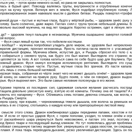
ться уже, – поток крови немного ослаб, но рана не закрылась полностью.
лась в бурый цвет. Повсюду валялись трупы, внутренности и отрубленные конечн
хнул на кучку трупов. Воткнув меч в землю, Фуся подобрал отрубленную голову. Л
мпровизированное знамя навевало мысли о далёких битвах. Рыцарь повертел «трофей
нной души – пустые и мутные глаза, будто у мёртвой рыбы, – здоровяк занёс руку за
олову. Было солнечно, даже жарко. Патлач снял с трупа тросик небольшой длинны. Бу
вольно высокий мужчина, на вид лет тридцати. Коротко острижен, одет в лёгкую ле
, да? – здоровяк ткнул пальцем в незнакомца. Мужчина ошарашено завертел головой
ой вопрос.
 – Фуся сжал левый кулак так, что побелели костяшки.
ём вообще? – мужчина попробовал уладить дело миром, но здоровяк был непреклонен
ократив дистанцию, пронзил незнакомца. Ярость патлача гасла вместе с угасающей
неправильной формы. Мужчина обмяк, испустив дух, и Рыцарь сбросил его тело с к
 собираться у свежего трупа, как будто это был магнит. Выглядело это странно: в
цепляется за тело. А вот голова катиться сама по себе будто шар для боулинга. Пр
омный дракон. Фуся окинул взглядом исполинскую рептилию. Выглядело это сущес
м угадывались старые части. Пустые, мутные глаза без зрачков. Из пасти капала 
ать лишь с очень большой натяжкой.
мерзкая тварь, собранная из чёрте знает чего не может дышать огнём! – здоровяк прив
ый конец он намотал на правую руку. Будто поняв, о чём он говорил, дракон выдох
ык. Фуся выронил меч. Это были самые неловкие полсекунды в его жизни.
Куроике терпела из последних сил, сдерживая сильное желание расчесать постра
 тащила довольно увесистую книгу, взятую из её комнаты. Почему она её тащила? А п
помочь его напарнику – Фусе. Обливаясь семь потами, девочка спешила, как могла, к 
ь Рыцарь Смерти.
рла сразу, при взрыве, – чернокнижница тяжело дышала, еле волоча за ремешок кни
илась в их сторону, спотыкаясь о каждую кочку или припорошённую листвой ямку.
 смысле этого слова. Дракон комбинировал удары передними лапами, хвостом и пл
и. И если от простых ударов Фуся, с горем пополам, уходил, то плевки огнём и о
от раскалённого шара увернуться было невозможно, и патлач это знал, поэтому
под брюхо твари и последующий выпад клинком. Но тут появлялась другая проблема:
обовал смешанную тактику ведения боя: увернувшись от удара хвостом, он сокраща
 пламя. И пока тварь переводила дыхание, резко увеличивал дистанцию. Здесь он п