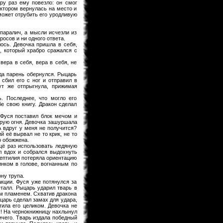
Предлагаю после перевода на
ру раз ему повезло: он смог
Ридманге добавить ее под именем
рактором вернулась на место и
60.5 Темная Сторона Луны,чтобы в
сможет отрубить его уродливую
будущем читатели не
запутывались!
паралич, а мысли исчезли из
KaHoHuP
04.02.2013 00:53
осов и ни одного ответа.
ось. Девочка пришла в себя,
поздравляем WooT'a с
, который храбро сражался с
вера в себя, вера в себя, не
Keitaro
03.02.2013 21:30
гда парень обернулся. Рыцарь
Я жив, значит и раздел фанфов
сбил его с ног и отправил в
медленно дышит. Идей у меня
ут же отпрыгнула, прижимая
хватает. Так что писать буду долго.
. Последнее, что могло его
BagirA-tan
03.02.2013 21:16
е свою книгу. Дракон сделал
уууууууу!!!!!
– Фуся поставил блок мечом и
трую огня. Девочка зашуршала
monix-sama
03.02.2013 20:52
А вдруг у меня не получится?
 её вырвал не то крик, не то
Надеюсь до лета будет. Верстка
о обожжена.
идет, но медленно.
щё раз использовать ледяную
л вдох и собрался выдохнуть
BagirA-tan
03.02.2013 20:35
Рептилия потеряла ориентацию
инком в голове, вогнанным по
а когда ожидать новый выпуск
журнала?
ну трупа.
monix-sama
03.02.2013 18:58
акции. Фуся уже потянулся за
еталл. Рыцарь ударил тварь в
Мангаки еще болеют. На новый год
им пламенем. Схватив дракона
писали у себя в твитере что почти
ыцарь сделал замах для удара,
выздоровели, но за "Ирис зеро" еще
тила его целиком. Девочка не
не взялись... и не жать до апреля
у! На чернокнижницу нахлынул
как минимум.
ичего. Тварь издала победный