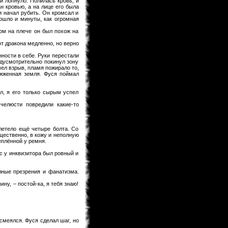
и лопнуло. Полилась кровь, и
saskeuciha
03.02.2013 18:28
н кровью, а на лице его была
и начал рубить. Он кромсал и
забросил
рошло и минуты, как огромная
saskeuciha
03.02.2013 18:26
ом на плече он был похож на
Привет у ка во есть инфо что там с
от дракона медленно, но верно
ирис зеро то уже 5 месяцев не 1
новый главы нет. ЗА зто время
нности в себе. Руки перестали
можно было выздороветь от любой
дусмотрительно покинул зону
болезни. Надеюсь что мангака
мел взрыв, пламя пожирало то,
мангу не
ыжженная земля. Фуся поймал
Narla
02.02.2013 22:31
ArnsT
пиши давай... А то совсем
ел, я его только сырым успел
задница получается...
челюсти повредили какие-то
ArnsT
02.02.2013 00:46
Narla
, я вот думаю рассказ
написать... только смелости не
летело ещё четыре болта. Со
наберусь...
щественно, в кожу и неполную
еплённой у ремня.
Matador
31.01.2013 23:45
ос у инквизитора был ровный и
Поменять то можно. Просто
товарищ Канонир имел ввиду, что
Данте побелеет в конце по сюжету .
лные презрения и фанатизма.
Narla
31.01.2013 22:08
ну, – постой-ка, я тебя знаю!
мдя... раздел фанфов почти умер,
остался только Кейтаро...
Toni
31.01.2013 19:10
там же внешний вид сразу можно
смеялся. Фуся сделал шаг, но
изменить на старый.