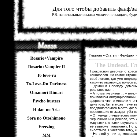
Для того чтобы добавить фанф/зал
P.S. на остальные ссылки можете не клацать, бу
Главная
»
Статьи
»
Фанфики
Rosario+Vampire
The Undead. Гл
Rosario+Vampire II
Прекрасной девочке с крас
каннибалов. Но самое страшн
To love-ru
своё логово, где уже поджид
какой-то отравой до полусмер
To-Love-Ru Darkness
– Демоны! Повсюду демоны!
реальностью…
Omamori Himari
– А то мы не знаем… – вяло б
при полном обмундировании. 
здоровяк что-то жевал и что
Psycho busters
день или, быть может, уже в
предполагаемого места дисло
Hidan no Aria
пересохшие от жажды губы по
– От жажды лучше всего помог
Sora no Otoshimono
Чернокнижница решала, что 
жадными глотками осушила ег
её вывернет наизнанку. Но з
Freezing
счастлива. Счастлива тому, ч
– Не стой у плиты, мешаешь
ММ