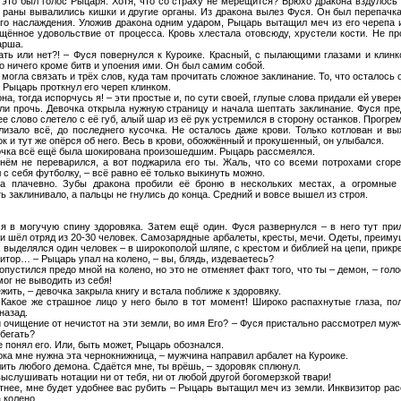
о это был голос Рыцаря. Хотя, что со страху не мерещится? Брюхо дракона вздулось 
 раны вывалились кишки и другие органы. Из дракона вылез Фуся. Он был перепачка
го наслаждения. Уложив дракона одним ударом, Рыцарь вытащил меч из его черепа 
щённое удовольствие от процесса. Кровь хлестала отовсюду, хрустели кости. Не п
арша.
ать или нет?! – Фуся повернулся к Куроике. Красный, с пылающими глазами и клинк
о ничего кроме битв и упоения ими. Он был самим собой.
могла связать и трёх слов, куда там прочитать сложное заклинание. То, что осталось 
 Рыцарь проткнул его череп клинком.
на, тогда испорчусь я! – эти простые и, по сути своей, глупые слова придали ей увере
ли прочь. Девочка открыла нужную страницу и начала шептать заклинание. Фуся пре
е слово слетело с её губ, алый шар из её рук устремился в сторону останков. Прогре
слизало всё, до последнего кусочка. Не осталось даже крови. Только котлован и в
 и тут же опёрся об него. Весь в крови, обожжённый и прокушенный, он улыбался.
вочка всё ещё была шокирована произошедшим. Рыцарь рассмеялся.
 нём не переварился, а вот поджарила его ты. Жаль, что со всеми потрохами сгор
 с себя футболку, – всё равно её только выкинуть можно.
а плачевно. Зубы дракона пробили её броню в нескольких местах, а огромные 
 заклинивало, а пальцы не гнулись до конца. Средний и вовсе вышел из строя.
я в могучую спину здоровяка. Затем ещё один. Фуся развернулся – в него тут при
и шёл отряд из 20-30 человек. Самозарядные арбалеты, кресты, мечи. Одеты, преиму
 выделялся один человек – в широкополой шляпе, с крестом и библией на цепи, прикр
итор… – Рыцарь упал на колено, – вы, блядь, издеваетесь?
 опустился предо мной на колено, но это не отменяет факт того, что ты – демон, – гол
ог не выводить из себя!
жить, – девочка закрыла книгу и встала поближе к здоровяку.
. Какое же страшное лицо у него было в тот момент! Широко распахнутые глаза, по
назад.
 очищение от нечистот на эти земли, во имя Его? – Фуся пристально рассмотрел мужчи
бегать?
е понял его. Или, быть может, Рыцарь обознался.
пока мне нужна эта чернокнижница, – мужчина направил арбалет на Куроике.
ить любого демона. Сдаётся мне, ты врёшь, – здоровяк сплюнул.
ыслушивать нотации ни от тебя, ни от любой другой богомерзкой твари!
отнее, мне будет удобнее вас рубить – Рыцарь вытащил меч из земли. Инквизитор рас
 колено.