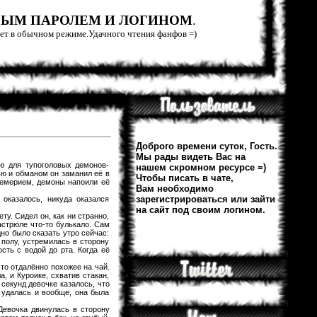
РЫМ ПАРОЛЕМ И ЛОГИНОМ
.
тает в обычном режиме.Удачного чтения фанфов =)
Доброго времени суток, Гость.
Мы рады видеть Вас на
ю для тупоголовых демонов-
нашем скромном ресурсе =)
ью и обманом он заманил её в
Чтобы писать в чате,
ицемерием, демоны напоили её
Вам необходимо
зарегистрироваться или зайти
оказалось, никуда оказался
на сайт под своим логином.
ту. Сидел он, как ни странно,
астрюле что-то булькало. Сам
но было сказать утро сейчас:
 полу, устремилась в сторону
сть с водой до рта. Когда её
-то отдалённо похожее на чай.
 и Куроике, схватив стакан,
секунд девочке казалось, что
ё удалась и вообще, она была
Девочка двинулась в сторону