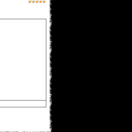
BagirA-tan
31.01.2013 11:54
Toni
, уже 6 дней как, я ее уже
прошел всю
Toni
31.01.2013 10:15
а DMC на пк уже есть?
Matador
30.01.2013 21:36
Ну так там всё проходиться за пару
дней .Сейчас модно делать
оригинал коротким и добавлять
контент посредством DLC...
BagirA-tan
30.01.2013 20:10
Сашка (канонир) уже прошел
Matador
30.01.2013 19:32
Да-да, он вышел и он так-себе...
Слэшер в гавно не слили и играть
довольно фаново, но минусов
можно списочек привести.
monix-sama
30.01.2013 18:37
Новый ДМК уже вышел? где данте
на себя не похож...
вернусь_в_прошлое
30.01.2013 17:55
я разобрался, спасибо за
поддержку
Matador
30.01.2013 16:20