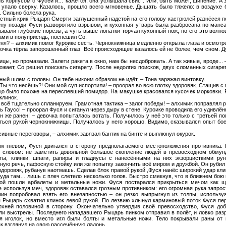
сь корпусом с Фусей и… кажется, она услышала свист. Или, быть может, шипение. А за
 упало сверху. Казалось, прошло всего мгновенье. Дышать было тяжело: в воздухе
. Сильно болела рука.
стный крик Рыцаря Смерти заглушенный надетой на его голову кастрюлей разнёсся п
ену позади Фуси разворотило взрывом, и кухонная утварь была разбросана по манса
рывали глубокие порезы, а чуть выше лопатки торчал кухонный нож, но его это волно
ами в полуприсядь, поспешил Со.
я? – алхимик помог Куроике сесть. Чернокнижница медленно открыла глаза и осмотр
очка тёрла запорошенный глаз. Всё происходящее казалось ей не более, чем сном. Д
ицы, но промазали. Залети ракета в окно, нам бы несдобровать. А так живые, вроде...
ожает, Со решил поискать сигарету. После недолгих поисков, двух сломанных сигарет 
ый шлем с головы. Он тебе никоим образом не идёт, – Тона заряжал винтовку.
 Ты что несёшь?! Они мой суп испортили! – проорал во всю глотку здоровяк. Стащив с
лицо было похоже на переспевший помидор. На макушке красовался кусочек морковки. 
клинок.
а всё тщательно спланируем. Грамотная тактика – залог победы! – алхимик поправлял
ть Гаусс! – проорал Фуся и сиганул через дыру в стене. Куроике проводила его удивлё
н же ранен! – девочка попыталась встать. Получилось у неё это только с третьей п
ться рукой чернокнижницы. Получалось у него хорошо. Видимо, сказывался опыт бо
сивные переговоры, – алхимик завязал бантик на бинте и выплюнул окурок.
гневом, Фуся двигался в сторону предполагаемого местоположения противника. 
 словом: не заметить довольной большое скопление людей в превосходном обмун
еты, клинки: шпаги, рапиры и гладиусы с нанесёнными на них экзорцисткими ру
ную речь, пафосную стойку или же попытку закончить всё миром и дружбой. Он рубил 
здоровяк, рубанув наотмашь. Сделав блок правой рукой ,Фуся нанёс широкий удар кл
 куда там… лишь с плеч слетело несколько голов. Быстро смекнув, что в ближнем бою
бой пошли арбалеты и метальные ножи. Фуся постарался прикрыться мечом как щ
е используя меч, здоровяк оставался грозным противником: его огромная рука запрос
н попробовал взять его внезапностью – он резко выпрыгнул из толпы, использу
я Рыцарь схватил клинок левой рукой. По лезвию хлынул карминовый поток Фуся пе
рхней половиной в сторону. Окончательно утвердив своё превосходство, Фуся д
ли выстрелы. Последнего нападавшего Рыцарь пинком отправил в полёт, и ловко разр
я иголок, но вместо игл были болты и метальные ножи. Тело покрывали раны от 
як взглянул на свою рассечённую ладонь.