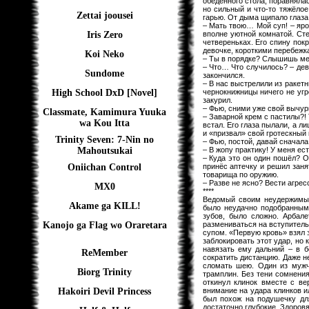
обеденного стола, поравняла
но сильный и что-то тяжёлое
Zettai joousei
гарью. От дыма щипало глаза
– Мать твою… Мой суп! – яро
вполне уютной комнатой. Ст
Iris Zero
четвереньках. Его спину пок
девочке, короткими перебежк
Koi Neko
– Ты в порядке? Слышишь мен
– Что… Что случилось? – дев
Sundome
закончился.
– В нас выстрелили из ракетн
чернокнижницы ничего не угр
High School DxD [Novel]
закурил.
– Фью, сними уже свой вычурн
Classmate, Kamimura Yuuka
– Заварной крем с пастилы?!
wa Kou Itta
встал. Его глаза пылали, а 
и «призвал» свой гротескный 
Trinity Seven: 7-Nin no
– Фью, постой, давай сначал
– В жопу практику! У меня ес
Mahoutsukai
– Куда это он один пошёл? О
принёс аптечку и решил заня
Oniichan Control
товарища по оружию.
– Разве не ясно? Вести агрес
MX0
****
Ведомый своим неудержимым 
Akame ga KILL!
было неудачно подобранным
зубов, было сложно. Арбал
размениваться на вступитель
Kanojo ga Flag wo Oraretara
супом. «Первую кровь» взял 
заблокировать этот удар, но
навязать ему дальний – в 
ReMember
сократить дистанцию. Даже н
сломать шею. Один из мужчи
Biorg Trinity
трамплин. Без тени сомнени
откинул клинок вместе с ве
внимание на удара клинков и
Hakoiri Devil Princess
был похож на подушечку дл
достаточно глубокие. Здоров