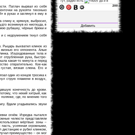
Тут, радио есть
да и в
фф...
200
ости. Патлач вырвал из себя
енточки на рукояти тихонько
xelarez
06.11.2013 02:22
» в руках и заглянул в ему в
Fable1547
, заглушка на
 спину и, крякнув, выбросил,
авторизацию не влияет, так что
дто возникнув из ниоткуда, в
можно за авторизацию не
тнюю рубашку, чёрные брюки и
переживать. а остальное закрыто,
ибо много там битого, да и вся
 и с недоумением ткнул себя
инфа итак на основном сайте.
Fable1547
25.10.2013 21:41
. Рыцарь выхватил клинок из
 жизнью его оппонента. Алые
Воу воу воу, я смог зайти, несмотря
линка. Изуродованные тела и
на то, что загулшка, во все стороны
от отрубленная рука, быстро-
заглушка!.. Мож её ослабить?
ошла какая-то минута и перед
xelarez
29.04.2013 05:27
тво отвратительно. Кое-как
густая, вязкая слюна. Его и
Matador
, это хорошо...
язал один из концов тросика к
Matador
28.04.2013 15:22
нул струю пламени в воздух,
Не буду говорить за всех, но в
принципе мне всё нормально.
давшую конечность до крови.
отому, что некий хитрый, как
xelarez
26.04.2013 08:57
полянке, где, по мнению того
товарищи читатели фанфов,
гу. Вдали угадывались звуки
скажите, пожалуйста, с навигацией
по сайту и фанфам справляетесь
хорошо или что-то уж точно надо
евки огнём. Изредка пытался
менять?
громные челюсти представляли
Al1sh
04.02.2013 01:15
 использовал мёртвые зоны –
 пасть, усеянная огромными,
Новая Глава Розарио+Вампир
л дистанцию и рубил клинком,
вышла....Уже как 4 Дня.Кстати
олучал преимущество – он мог