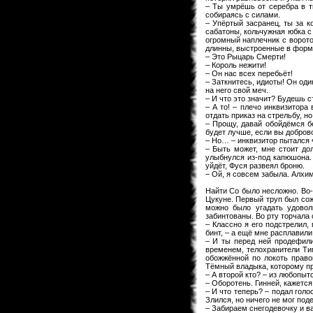
– Ты умрёшь от серебра в т
собираясь с силами.
– Упёртый засранец, ты за к
сабатоны, кольчужная юбка с
огромный наплечник с ворот
длинны, выстроенные в форме
– Это Рыцарь Смерти!
– Король нежити!
– Он нас всех перебьёт!
– Заткнитесь, идиоты! Он оди
на него свой меч.
– И что это значит? Будешь 
– А то! – плечо инквизитора
отдать приказ на стрельбу, но
– Прощу, давай обойдёмся б
будет лучше, если вы добров
– Но… – инквизитор пытался 
– Быть может, мне стоит до
улыбнулся из-под капюшона. 
уйдёт, Фуся развеял броню.
– Ой, я совсем забыла. Алхим
Найти Со было несложно. Во-
Цукуне. Первый труп был со
можно было угадать удовол
забинтованы. Во рту торчала 
– Классно я его подстрелил,
бинт, – а ещё мне расплавили
– И ты перед ней продефили
временем, телохранители Тим
обожжённой по локоть право
Тёмный владыка, которому пр
– А второй кто? – из любопыт
– Оборотень. Гинней, кажется
– И что теперь? – подал голо
Злился, но ничего не мог под
– Забираем снегодевочку и ва