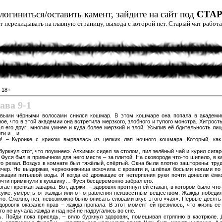
огиниться/оставить камент, зайдите на сайт под
СТА
дет перекидывать на главную страницу, выхода с которой нет. Старый чат рабо
»
18+
ава 9-1
ивыми чёрными волосами снился кошмар. В этом кошмаре она попала в академи
ое, что в этой академии она встретила мерзкого, злобного и тупого монстра. Хитрост
ал его друг: многим умнее и куда более мерзкий и злой. Усыпив её бдительность л
ти и... и…
 – Куроике с криком вырвалась из цепких лап ночного кошмара. Который, как 
уркнул «тот, что поумнее». Алхимик сидел за столом, пил зелёный чай и курил сигаре
Фуся был в привычном для него месте – за плитой. На сковороде что-то шипело, в к
-то резал. Воздух в комнате был тяжёлый, спёртый. Окна были плотно зашторены: труд
ечер. Не выдержав, чернокнижница вскочила с кровати и, шлёпая босыми ногами по
кации питьевой воды. И когда её дрожащие от нетерпения руки почти донесли ёмко
чти примкнули к кувшину… Фуся бесцеремонно забрал его.
ает крепкая заварка. Вот, держи, – здоровяк протянул ей стакан, в котором было что
хуже: умереть от жажды или от отравления неизвестным веществом. Жажда победила,
о. Сложно, нет, невозможно было описать словами вкус этого «чая». Первые десять 
доровяк оказался прав – жажда пропала. В этот момент ей грезилось, что жизнь е
то не мучала жажда и над ней не надругались во сне.
. Пойди пока присядь, – вяло буркнул здоровяк, помешивая стряпню в кастрюле. 