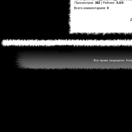
Просмотров
:
382
|
Рейтинг
:
0.0
/
0
Всего комментариев
:
0
Д
Все права защищены. Копир