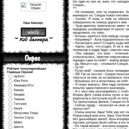
Ни один из них не знал, что нападе
Синдзи...
***
- Не понимаю, чем ты недоволен, ба
манкирует ее. Синдзи пожал плечами
- Gomen. Я знаю, и тебе не обяза
совершенно не знаешь дороги к ним. -
Наш баннер:
- Чудо-девочка практически живет 
коридоры штабквартиры! И хватит хв
продолжать эту тему...
- Хочешь заняться чем-нибудь сегод
- Например? - Аска подозрительно по
- Посмотреть кино? Сходить куда-нибу
- Карты, кино, что-угодно. Я не в н
телевизор и издав 'варк', озвучил сво
- Пен говорит, что кино - отлична
ухмыльнулась, заметив повылезавшие
порядке сами по себе? - майор фли
- Да, Мисато-сан. - отозвался Синдз
- Ja ne!
Рейтинг популярнейших
- Пульт мой! - сказала Аска, неожида
Главных Героев!
- Эй! Так не честно! - Синдзи попыта
Цукунэ
тянуться за ним, но остановился, по
Юки Рито
- Возьмешь его и испытаешь на себе 
- Я скоро вернусь. Мне надо позвон
Амакава Юто
попытку одностороннего разговора.
Какеру
- И с чего ему разговаривать с этой 
Кинджи
Второе Дитя снова взяла пульт и нач
вздохнула и постучала ногой по полу
Томоки
Ты пропускаешь фильм, Синдзи-но-б
Татсуми
- Сейчас приду. - несмотря на свое 
Казуя
пропустил?
- Очень многое, бака! Тебе уже нет с
Мизуcима Тоору
Помассируй мне ноги, бака. Они боля
Хатате Соута
без дальнейших жалоб. Аска игнорир
Широ
трусики, которые были сейчас в его п
- Он такой милый! - внезапно выдала
Шинта