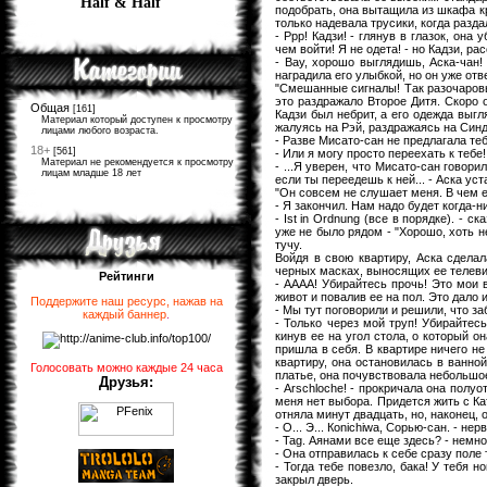
Half & Half
подобрать, она вытащила из шкафа кр
только надевала трусики, когда разда
- Ррр! Кадзи! - глянув в глазок, он
чем войти! Я не одета! - но Кадзи, ра
- Вау, хорошо выглядишь, Аска-чан! 
наградила его улыбкой, но он уже отв
"Смешанные сигналы! Так разочаровыв
это раздражало Второе Дитя. Скоро о
Общая
[161]
Кадзи был небрит, а его одежда выгл
Материал который доступен к просмотру
жалуясь на Рэй, раздражаясь на Синдз
лицами любого возраста.
- Разве Мисато-сан не предлагала теб
18+
[561]
- Или я могу просто переехать к тебе
Материал не рекомендуется к просмотру
- ...Я уверен, что Мисато-сан говори
лицам младше 18 лет
если ты переедешь к ней... - Аска ус
"Он совсем не слушает меня. В чем е
- Я закончил. Нам надо будет когда-
- Ist in Ordnung (все в порядке). - 
уже не было рядом - "Хорошо, хоть н
тучу.
Войдя в свою квартиру, Аска сдела
черных масках, выносящих ее телеви
Рейтинги
- АААА! Убирайтесь прочь! Это мои в
живот и повалив ее на пол. Это дало 
Поддержите наш ресурс, нажав на
- Мы тут поговорили и решили, что за
каждый баннер
.
- Только через мой труп! Убирайтесь
кинув ее на угол стола, о который о
пришла в себя. В квартире ничего н
квартиру, она остановилась в ванно
Голосовать можно каждые 24 часа
платье, она почувствовала небольшое
Друзья:
- Arschloche! - прокричала она полуо
меня нет выбора. Придется жить с Ка
отняла минут двадцать, но, наконец,
- О... Э... Кonichiwa, Сорью-сан. - н
- Tag. Аянами все еще здесь? - немн
- Она отправилась к себе сразу поле 
- Тогда тебе повезло, бака! У тебя 
закрыл дверь.