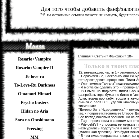
Для того чтобы добавить фанф/залогин
P.S. на остальные ссылки можете не клацать, будет пер
Главная
»
Статьи
»
Фанфики
»
18+
Rosario+Vampire
Только в твоих глаз
Rosario+Vampire II
12. интерлюдии: часть 1 - рыжеволос
- Поразительно, насколько они синх
To love-ru
пятьдесят девять процентов. Пилот А
- Уничтожение "ангела" подтверждено
To-Love-Ru Darkness
- Я могла бы сделать это. - проворчал
- Вы были на подхвате, пилот Сорью
Omamori Himari
разгребать горы бумаг по битве с "ан
Аска, ворча про себя, вошла в женс
смыла с себя LCL, уделив максимум
Psycho busters
тихие шаги.
"Должно быть Чудо-девочка." - секун
Hidan no Aria
tag. - поприветствовала ее Второе Д
нее взгляд боковым зрением, но не о
Sora no Otoshimono
- Тag. - произнесла она своим монот
- Wie geht’s? - спросила ее немка в
нахмурилась подступила к ней. Насто
Freezing
(маленькая девочка). Это будет вежли
- В чем смысл спрашивать как я, когд
ММ