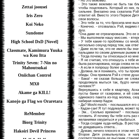
- Но это вежливо.
- Это также вежливо не быть так бл
Zettai joousei
чтобы поцеловать. Который из них, 
сильнее. Внезапно она схватила Рэй 
ответит ей. Вместо этого Первое Дит
Iris Zero
свои волосы.
- Это тебе за то, что бросила мне выз
Koi Neko
- Конечно. - отозвалась Рэй, видимо
душ.
Sundome
"Она даже не отреагировала. Это ее 
- Мы выполнили нашу миссию. - втере
- У тебя какие-то проблемы со мно
High School DxD [Novel]
несколько секунд перед тем, как отве
- Даже если так, это не имело бы зн
Classmate, Kamimura Yuuka
пальцами по своим длинным рыжим 
wa Kou Itta
- Тогда почему ты относишься ко мне 
- Я не считаю, что отношусь к тебе и
Trinity Seven: 7-Nin no
была разочарована, когда снова не п
- А если я попрошу более уважительн
Mahoutsukai
- Должна ли я понимать, что ты проя
обиды. Она прижала Рэй к стене душа
Oniichan Control
- Бака! - не сказав больше не слов
продолжала мыться так, будто ниче
MX0
человек?!"
Вернувшись к себе в квартиру, Аск
Akame ga KILL!
пусты банки от газировки, и ей сов
одинокого пакета из-под молока, ско
набирая номер Кадзи.
Kanojo ga Flag wo Oraretara
- Да? Moshi moshi. - послышался его 
- Кадзи-сан! Я тут подумала, может 
- Эм... Сколько времени? - послыш
ReMember
готовить. И почему бы тебе хоть раз
желаниями хмуриться и улыбаться.
Biorg Trinity
- Тогда сходим куда-нибудь. В рестор
не дождавшись ответа...
- Думаю, ничего плохого в этом нет. 
Hakoiri Devil Princess
Второе Дитя ухмыльнулась и нап
соответствовала ее высоким стандарт