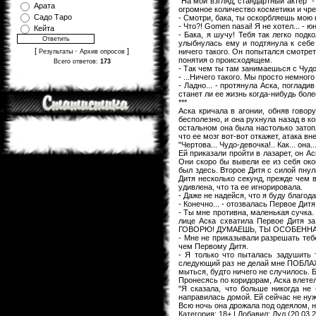
"На мой взгляд, стандартный актер" 
Арата
огромное количество косметики и чре
Садо Таро
- Смотри, бака, ты оскорбляешь мою к
- Что?! Gomen nasai! Я не хотел... -
Кейта
- Бака, я шучу! Тебя так легко под
улыбнулась ему и подтянула к себе 
[
·
]
ничего такого. Он попытался смотрет
Результаты
Архив опросов
понятия о происходящем.
Всего ответов:
173
- Так чем ты там занимаешься с Чудо
- ...Ничего такого. Мы просто немног
- Ладно... - протянула Аска, поглад
станет ли ее жизнь когда-нибудь боле
***
Аска кричала в агонии, обняв говор
бесполезно, и она рухнула назад в к
остальном она была настолько затоп
что ее мозг вот-вот откажет, атака в
"Чертова... Чудо-девочка!.. Как... она
Ей приказали пройти в лазарет, он А
Они скоро бы вывели ее из себя око
был здесь. Второе Дитя с силой пну
Дитя несколько секунд, прежде чем 
удивлена, что та ее игнорировала.
- Даже не надейся, что я буду благод
- Конечно... - отозвалась Первое Ди
- Ты мне противна, маленькая сучка.
лице Аска схватила Первое Дитя 
ГОВОРЮ! ДУМАЕШЬ, ТЫ ОСОБЕННАЯ?! Я
- Мне не приказывали разрешать тебе
чем Первому Дитя.
- Я только что пыталась задушит
следующий раз не делай мне ПОБЛАЖЕК
мыться, будто ничего не случилось.
Пронесясь по коридорам, Аска влетел
"Я сказала, что больше никогда не 
направилась домой. Ей сейчас не нуже
Всю ночь она дрожала под одеялом, 
Категория
:
18+
|
Добавил
:
Дул
(20.03.2