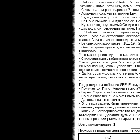
- Kutabare, bakemono! (Чтоб тебя, 
Заткнись, мама! Заткнись, мама! Зат
- С кем она там разговаривает? - по
- Аска-чан, пожалуйста, покинь Еву.
- Чудо-девочка мертва? - шепотом сп
- Нет, она выжила. Синдзи спас ее. Н
- Ну, конечно, неуязвимый Синдзи сно
- Думаю, стоит отключить питание. На
- ...Чтоб вас там всех!!! - орала д
этого... Мое существование бесполез
голове, Аска пыталась сосредоточить
- Ее синхронизация растет. 18... 19...
- Она синхронизируется, но готова л
Евангелион-02.
"Что такое происходит, что так влияет
- Синхронизация стабилизировалась н
"Этого достаточно для боя, когда 
синхронизации, чтобы управлять Ево
оценки психологического состояния.
- Да, Катсураги-шоуза. - ответила А
ее интересовало, что считать теперь
***
Гендо сидел на собрание SEELE, хмур
- Получается, Пилот Аяанми выжила? 
- Верно. Однако, ее Ева полностью у
- Но она сама все еще может быть н
- Да, пока она этого хочет.
- Это ваша задача, быть уверенным, 
Лонгиня утеряно, мы должны использо
- Конечно. - сговорчиво ответил Генд
Категория
:
18+
|
Добавил
:
Дул
(20.03.2
Просмотров
:
485
|
Комментарии
:
1
|
Р
Всего комментариев
:
1
Порядок вывода комментариев:
ntD