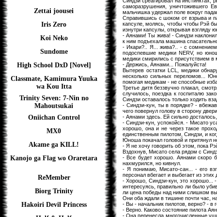
Синдзи среагировал на инстинктах, р
саморазрушения, уничтожившего Ев
Zettai joousei
мальчишка удержал поле вокруг пада
Справившись с шоком от взрыва и па
капсуле, молясь, чтобы чтобы Рэй б
Iris Zero
изнутри капсулы, открывая взгляду 
- Аянами! Ты жива! - Синдзи наклони
Koi Neko
к ним подъехала машина спасательн
- Икари?.. Я... жива?.. - с сомнени
Sundome
подоспевшие медики NERV, но юнош
медики смирились с присутствием в 
- Держись, Аянами... Пожалуйста!
High School DxD [Novel]
Вытерев остатки LCL, медики обнар
несколько сильных переломов... Юн
Classmate, Kamimura Yuuka
помогая медикам - не способные изба
wa Kou Itta
Третье дитя беззвучно плакал, смотря
случилось, поездка к госпиталю зако
Trinity Seven: 7-Nin no
Синдзи оставалось только ходить взад
- Синдзи-кун, ты в порядке? - вбежа
Mahoutsukai
чего повернул голову в сторону двер
- Аянами здесь. Ей сильно досталось
Oniichan Control
- Синдзи-кун, успокойся. - Мисато у
хорошо, она и не через такое прохо
MX0
единственным пилотом, Синдзи, и ко
Юноша покачал головой и притянул но
Akame ga KILL!
- Я не хочу говорить об этом, пока Рэ
Вздохнув, Мисато села рядом с Синдзи
- Все будет хорошо. Аянами скоро б
Kanojo ga Flag wo Oraretara
нахмурился, но кивнул.
- Я понимаю, Мисато-сан... - его в
персонал вбегает и выбегает из этих д
ReMember
- Хорошо, Синдзи-кун, это хорошо...
интересуясь, правильно ли было убив
Biorg Trinity
ли цена победы над ними слишком в
Они оба ждали в тишине почти час, н
- Вы - начальник пилотов, верно? - в
Hakoiri Devil Princess
- Верно. Каково состояние пилота Аян
- Она перенесла многочисленные ушиб