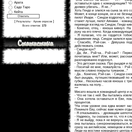
Арата
оставаться одна с командующим? Что-т
должен убегать... Я не..."
Садо Таро
Хоть Гендо и злился на сына за его с
Кейта
Может, в конце концов, он и не безнад
пилот Икари. - Синдзи вздрогнул, но 
станет лучше, пилот Аянами. - коман
[
·
]
Результаты
Архив опросов
переведя взгляд на Синдзи, Гендо кив
Всего ответов:
173
- Конечно, отец. - юноша кивнул. На
руку на его плечо. Когда командующий
- Я полагаю, что он гордится тобо
выражение лица. Синдзи залился крас
- Спасибо, Рэй-сан. - Девушка по
действовать снова.
- Синдзи-кун?
- Да, Ая... Рэй-ча... Рэй-сан? - Пе
почитаешь мне? Или, может, расскаж
разочарованно вздохнул.
- Это детская сказка. Про рыцаря и пр
- Поситай ее мне, пожалуйста. - Рэй
мысли словно покрыты туманом..."
- Да... Конечно, Рэй-сан. - Синдзи с
был рыцарь, путешествовавший по ко
губки... Несколько часов юноша с тре
валялась на полу...
***
Мисато вошла в командный центр и на
- Что не так с ней. Вы пытались извл
- Она хотела оставаться в Еве, по
процентов.
"На этом уровне она едва может зас
Покиньте Еву, сейчас вам нужен отды
- Я отказываюсь. - дрожащим шепото
- Надеюсь, ты сказала не то, что я с
- Я не выйду, пока я не вернусь на 
она пыталась синхронизироваться, в
сразу на английском, немецком и япо
Люди на мостике командного центра п