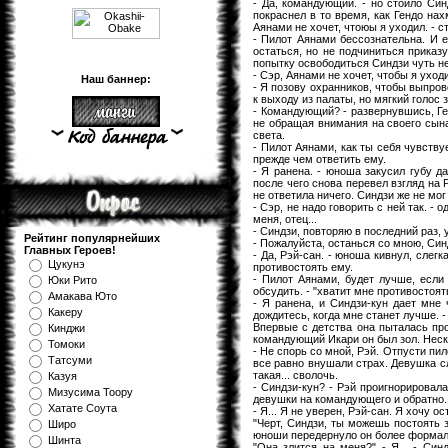
- Да, командующий. - но стоило Синд
покраснел в то время, как Гендо на
Аянами не хочет, чтоюы я уходил. - 
- Пилот Аянами бессознательна. И е
остаться, но не подчиниться приказ
попытку освободиться Синдзи чуть не
- Сэр, Аянами не хочет, чтобы я уход
Наш баннер:
- Я позову охранников, чтобы выпров
к выходу из палаты, но мягкий голос 
- Командующий? - развернувшись, Г
не обращая внимания на своего сына
света.
- Пилот Аянами, как ты себя чувству
прежде чем ответить ему.
- Я ранена. - юноша закусил губу д
после чего снова перевел взгляд на 
не ответила ничего. Синдзи же не мог
- Сэр, не надо говорить с ней так. -
меня, отец...
- Синдзи, повторяю в последний раз, 
Рейтинг популярнейших
- Пожалуйста, останься со мною, Син
Главных Героев!
- Да, Рэй-сан. - юноша кивнул, слег
Цукунэ
противостоять ему.
- Пилот Аянами, будет лучше, если
Юки Рито
обсудить. - "хватит мне противостоя
Амакава Юто
- Я ранена, и Синдзи-кун дает мне 
Какеру
дождитесь, когда мне станет лучше. -
Впервые с детства она пыталась про
Кинджи
командующий Икари он был зол. Неско
Томоки
- Не спорь со мной, Рэй. Отпусти пил
Татсуми
все равно внушали страх. Девушка с
такая... сволочь.
Казуя
- Синдзи-кун? - Рэй проигнорировал
Мизуcима Тоору
девушки на командующего и обратно.
Хатате Соута
- Я... Я не уверен, Рэй-сан. Я хочу о
"Черт, Синдзи, ты можешь постоять з
Широ
юноши передернуло он более формаль
Шинта
"Она злится на меня?" - Я... - Син