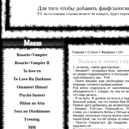
Для того чтобы добавить фанф/залогин
P.S. на остальные ссылки можете не клацать, будет пер
Главная
»
Статьи
»
Фанфики
»
18+
Rosario+Vampire
Только в твоих глаз
Rosario+Vampire II
1. за жизнь, самое драгоценное...
- Аянами!!! - игнорируя боль, причи
To love-ru
он увидел вздувающиеся и ползущие в
чувствовалось как... Рэй.
To-Love-Ru Darkness
- Пилот Аянами, вам необходимо пок
команды силового выбрасывания.
Omamori Himari
Рэй мягко вздохнула от наполняю
объединиться с Синдзи, но она не м
что надо делать...
Psycho busters
- Я не могу. Я должна остаться и по
большой шарик, так что теперь Ева-0
Hidan no Aria
Первое дитя добралась до активатора
- Аянами... Рэй-сан... Пожалуйста... 
Sora no Otoshimono
слова, но с момента битвы с Пятым ан
Аянами несколько секунд молча смот
своей Евой, так что ей теперь остава
Freezing
- Прости, Синдзи-кун. До свидания
окружить ее...
ММ