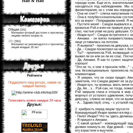
Half & Half
гораздо хуже. Еще есть значительная
находиться под наблюдением. Мы ож
физиотерапия, но с этим мы определ
- Она не спит? - слегка напуганным 
- Она в полубессознательном состоян
его за ворот - Попридержи коней. Я не
- Пустите меня! - Синдзи вырвался и,
кроватью Рэй и взял ее правую руку в 
Общая
[161]
глаз, частью упав на руку девушки. О
Материал который доступен к просмотру
- Икари-кун? - Синдзи встретился с н
лицами любого возраста.
- Аянами. - он мягко поприветствов
18+
[561]
лице уставилась на потолок.
Материал не рекомендуется к просмотру
- Я выжила? - произнесла девушка, сл
лицам младше 18 лет
- Да. - Синдзи посмотрел на нее с бо
- Ты? - произнесла Рэй, возвращая с
выжил ли он или он ли ее спас. Посч
- Да, Аянами. Я как-то сумел защит
хорошо!
"Это не то, о чем я просила тебя...
она безэмоционально произнесла по
комментария.
Рейтинги
- Я уверен, что он скоро придет, Ая
заметила, что Синдзи держит ее за ру
Поддержите наш ресурс, нажав на
- Икари-кун, ты можешь звать меня п
каждый баннер
.
- Да, Ая... э... Рэй-сан, но тогда, пож
Рэй закрыла глаза и отошла в мир с
моргнул от усталого удивления, почу
девушку, словно не веря, что он выж
Голосовать можно каждые 24 часа
- А... Здравствуй, отец. - с усталой 
Друзья:
2. храбрость перед лицом трусости
Командующий Икари превел взгляд с р
- Пилот Икари? Что ты здесь делаешь?
- Я пришел к Аянами.
- С какой целью? - командующий зад
должен покинуть ее. Иди домой. - гл
его взрастили и выучили...