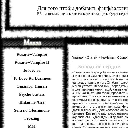
Для того чтобы добавить фанф/залогин
P.S. на остальные ссылки можете не клацать, будет пер
Rosario+Vampire
Главная
»
Статьи
»
Фанфики
»
Общая
Rosario+Vampire II
Холодное сердце
To love-ru
Стены моего сердца были заморожены
эти стены стали крепче, мои взгляды
To-Love-Ru Darkness
верить, а кому нет, ведь все были н
однажды, появился он. Он был человек
могла устоять перед ним, перед его 
Omamori Himari
может принять меня такой, какая я е
с ним, слышать его голос, пробовать е
Psycho busters
произошло. Я сказала что ненавижу ег
был моим первым другом, и я прогоня
Hidan no Aria
пришел на помощь. Он освободил ист
помнила, что это я его прогнала. Но
должна признать, для человека он о
Sora no Otoshimono
сильнее. Его тепло растаяло лед вокр
сделала его чудовищем. Я должна бы
Freezing
что он спасся. Позже я пыталась от
пыталась бежать, но он не отпустил 
ММ
с ним. Он показывал мне мое место 