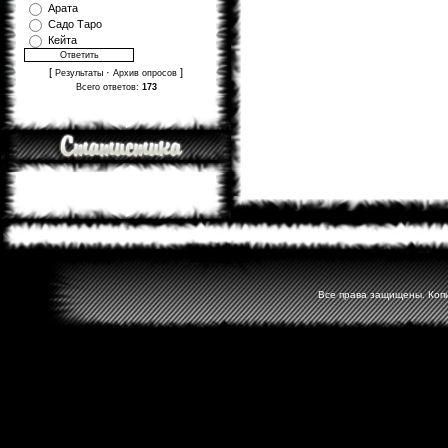
Арата
Садо Таро
Кейта
[
·
]
Результаты
Архив опросов
Всего ответов:
173
Все права защищены. Копир