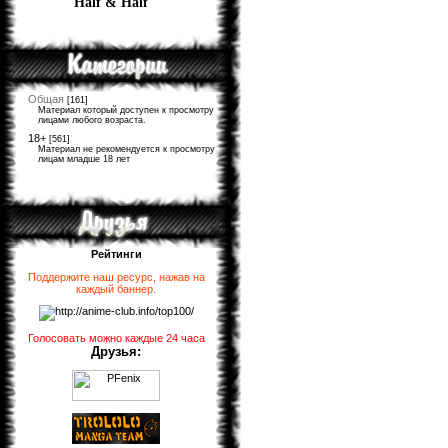
Half & Half
Общая
[161]
Материал который доступен к просмотру
лицами любого возраста.
18+
[561]
Материал не рекомендуется к просмотру
лицам младше 18 лет
Рейтинги
Поддержите наш ресурс, нажав на
каждый баннер
.
Голосовать можно каждые 24 часа
Друзья: