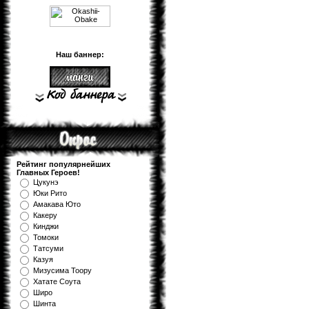
Наш баннер:
Рейтинг популярнейших
Главных Героев!
Цукунэ
Юки Рито
Амакава Юто
Какеру
Кинджи
Томоки
Татсуми
Казуя
Мизуcима Тоору
Хатате Соута
Широ
Шинта