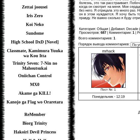
болезнь, это так расстраивает. Побо
когда он смотрит на меня. Мое сердце
Zettai joousei
без него. Я отрицала это много раз. 
он в этом нуждается. Я хочу быть то
Iris Zero
правду. Не важно сколько я буду отр
Koi Neko
Категория
:
Общая
|
Добавил
:
Decade
(
Просмотров
:
687
|
Комментарии
:
1
|
Р
Sundome
Всего комментариев
:
1
High School DxD [Novel]
Порядок вывода комментариев:
Classmate, Kamimura Yuuka
mrhack
wa Kou Itta
Trinity Seven: 7-Nin no
Mahoutsukai
Oniichan Control
MX0
Пост №: 1
Akame ga KILL!
Понедельник - 12:19
Kanojo ga Flag wo Oraretara
Д
ReMember
Biorg Trinity
Hakoiri Devil Princess