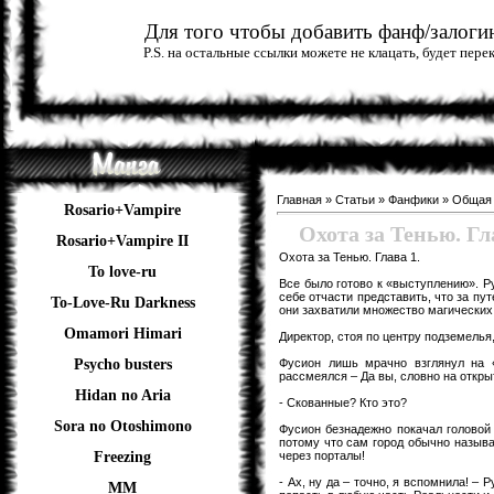
Для того чтобы добавить фанф/залогин
P.S. на остальные ссылки можете не клацать, будет пер
Главная
»
Статьи
»
Фанфики
»
Общая
Rosario+Vampire
Охота за Тенью. Гл
Rosario+Vampire II
Охота за Тенью. Глава 1.
To love-ru
Все было готово к «выступлению». Р
себе отчасти представить, что за пу
To-Love-Ru Darkness
они захватили множество магических
Omamori Himari
Директор, стоя по центру подземелья
Фусион лишь мрачно взглянул на «
Psycho busters
рассмеялся – Да вы, словно на откры
Hidan no Aria
- Скованные? Кто это?
Sora no Otoshimono
Фусион безнадежно покачал головой 
потому что сам город обычно называ
через порталы!
Freezing
- Ах, ну да – точно, я вспомнила! –
ММ