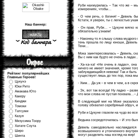
Руби нахмурилась – Так что же – мы
измерениях, чтобы…
- О чем речь, о богиня! – Девиль б
Кстати, я уверен, ты с легкостью у
Наш баннер:
- Он прав, Руби… – Цукуне мягко 
обязательно узнаем!
- Наконец-то я слышу слова мудрого 
тень прошла по лицу юноши, Девиль 
Тени…
Мока заинтересовалась – Девиль, ск
Вы с ним как будто не очень в ладах
- Ха-ха-ха! «Не очень в ладах», он
ничего не имеет значения, кроме того
заблуждающийся невежа! Так и быть 
Рейтинг популярнейших
существует лишь до тех пор, пока мы
Главных Героев!
Цукунэ
- Хмм… Да уж – в чем в чем, а в ск
Юки Рито
- Эх, вот так всегда! Ну ладно – ра
Амакава Юто
что мои слова не пустая похвала…– 
Какеру
Кинджи
В следующий миг на Моке оказалос
голову обхватил серебряный обруч, 
Томоки
Татсуми
Руби и Цукуне глазели на чудо во все
Казуя
Ведьма сосредоточилась – И это был
Мизуcима Тоору
Хатате Соута
Девиль самодовольно наслаждался 
Широ
возвышенного и утонченного внутрен
могут разделить наш взгляд на мир!
Шинта