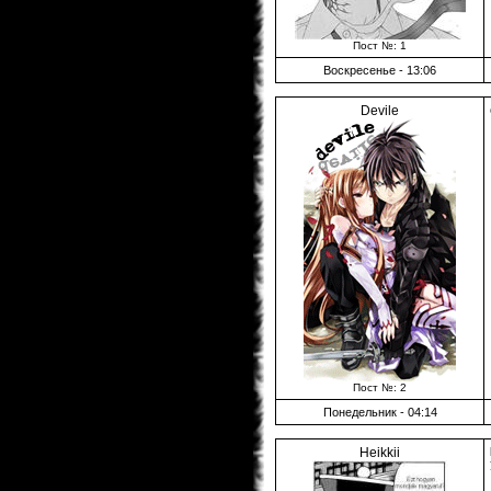
Пост №: 1
Воскресенье - 13:06
Devile
Пост №: 2
Понедельник - 04:14
Heikkii