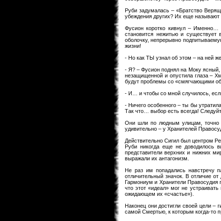
Руби задумалась – «Братство Верящи
убеждения других? Их еще называю
Фусион коротко кивнул – Именно… П
становится нежитью и существует в
оболочку, непрерывно подпитываемую
жизни!
- Но как ТЫ узнал об этом – на ней ж
- Я? – Фусион поднял на Моку ясный,
незащищенной и опустила глаза – Хм
будут проблемы со «смягчающими об
- И… и чтобы со мной случилось, ес
- Ничего особенного – ты бы утратил
Так что… выбор есть всегда! Следуйт
Они шли по людным улицам, точно с
удивительно – у Хранителей Правосу
Действительно Сигил был центром Реа
Руби никогда еще не доводилось в
представители верхних и нижних мир
выражали их антагонизм.
Не раз им попадались навстречу п
отличительный значок. В отличие от
Гармониум и Хранители Правосудия пр
что этот «идеал» мог не устраивать
ожидающем их «счастье»).
Наконец они достигли своей цели – 
самой Смертью, к которым когда-то п