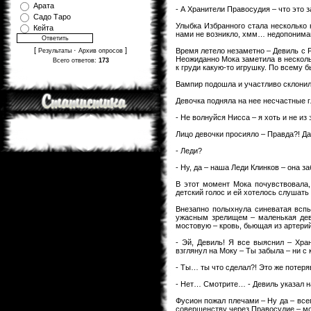
Арата
- А Хранители Правосудия – что это
Садо Таро
Улыбка Избранного стала несколько
Кейта
нами не возникло, хмм… недопоним
[
·
]
Время летело незаметно – Девиль с Р
Результаты
Архив опросов
Неожиданно Мока заметила в несколь
Всего ответов:
173
к груди какую-то игрушку. По всему б
Вампир подошла и участливо склонила
Девочка подняла на нее несчастные
- Не волнуйся Нисса – я хоть и не из 
Лицо девочки просияло – Правда?! Да
- Леди?
- Ну, да – наша Леди Клинков – она з
В этот момент Мока почувствовала,
детский голос и ей хотелось слушать
Внезапно полыхнула синеватая вспы
ужасным зрелищем – маленькая дево
мостовую – кровь, бьющая из артерий
- Эй, Девиль! Я все выяснил – Хра
взглянул на Моку – Ты забыла – ни с
- Ты… ты что сделал?! Это же потер
- Нет… Смотрите… - Девиль указал 
Фусион пожал плечами – Ну да – все
совершенству через Правосудие – мой