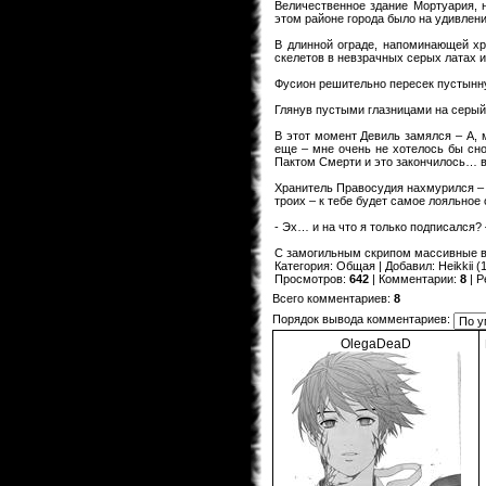
Величественное здание Мортуария, 
этом районе города было на удивлени
В длинной ограде, напоминающей хре
скелетов в невзрачных серых латах 
Фусион решительно пересек пустынну
Глянув пустыми глазницами на серый
В этот момент Девиль замялся – А,
еще – мне очень не хотелось бы сн
Пактом Смерти и это закончилось…
Хранитель Правосудия нахмурился – 
троих – к тебе будет самое лояльное
- Эх… и на что я только подписался
С замогильным скрипом массивные во
Категория
:
Общая
|
Добавил
:
Heikkii
(1
Просмотров
:
642
|
Комментарии
:
8
|
Р
Всего комментариев
:
8
Порядок вывода комментариев:
OlegaDeaD