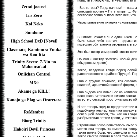
попасть в любую часть Реальности и
Zettai joousei
- Все готовы? Тогда начнем! – глава
сияющий портал – Путь открыт… Фус
беспрекословно выполняете все, что 
Iris Zero
Через мгновение пятерка «скользящи
Koi Neko
--- --- --- --- --- ---
Sundome
В Сигиле начался еще один ничем не
было каких-либо светил – однако и
High School DxD [Novel]
позволяя обитателям отсчитывать вр
Classmate, Kamimura Yuuka
Это был центр измерений, место вели
wa Kou Itta
Но большинству жителей новый день
Trinity Seven: 7-Nin no
обыденным делом).
Mahoutsukai
Кокоа, бездумно глядя перед собо
расположенного в районе Трущоб. П
Oniichan Control
Она с трудом помнила, как оказал
MX0
нелепой, архаичной военной форме,
Akame ga KILL!
Она видела как мимо нее на капитанс
пленников затолкали в низкие клетк
вместе с сестрой просто-напросто об
Kanojo ga Flag wo Oraretara
И вот теперь гордые представители 
подобными несчастными на потеху вс
ReMember
сенсацией Колизея, так как на глад
разбрызгивая потоки крови, уничтож
Biorg Trinity
Строптивая Кокоа попыталась было за
место она теперь занимает на «соц
Hakoiri Devil Princess
такая волна боли, что девушка мгно
Кокоа смогла придти в себя только ч