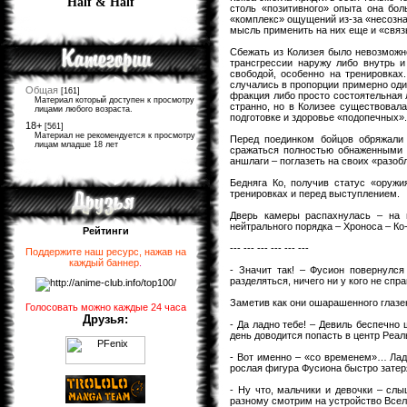
Half & Half
столь «позитивного» опыта она бол
«комплекс» ощущений из-за «несозна
мысль применить на них еще и «связь
Сбежать из Колизея было невозможно
трансгрессии наружу либо внутрь и
свободой, особенно на тренировка
случались в пропорции примерно оди
Общая
[161]
фракция либо просто состоятельная 
Материал который доступен к просмотру
странно, но в Колизее существовала
лицами любого возраста.
подготовке и здоровье «подопечных».
18+
[561]
Материал не рекомендуется к просмотру
Перед поединком бойцов обряжали
лицам младше 18 лет
сражаться полностью обнаженными 
аншлаги – поглазеть на своих «разо
Бедняга Ко, получив статус «оруж
тренировках и перед выступлением.
Дверь камеры распахнулась – на 
нейтрального порядка – Хроноса – Ко
Рейтинги
--- --- --- --- --- ---
Поддержите наш ресурс, нажав на
каждый баннер
.
- Значит так! – Фусион повернулся
разделяться, ничего ни у кого не сп
Заметив как они ошарашенного глазею
Голосовать можно каждые 24 часа
Друзья:
- Да ладно тебе! – Девиль беспечно
день доводится попасть в центр Реа
- Вот именно – «со временем»… Ладн
рослая фигура Фусиона быстро затер
- Ну что, мальчики и девочки – сл
разному смотрим на устройство Вселе