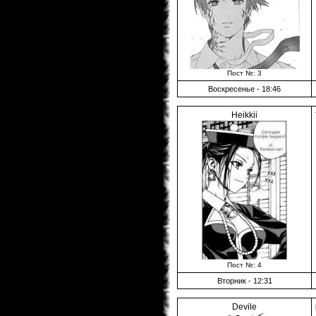
Пост №: 3
Воскресенье - 18:46
Heikkii
Пост №: 4
Вторник - 12:31
Devile