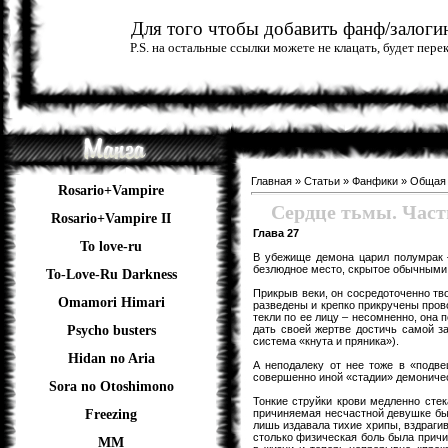
Для того чтобы добавить фанф/залогин
P.S. на остальные ссылки можете не клацать, будет пер
Главная
»
Статьи
»
Фанфики
»
Общая
Rosario+Vampire
Сердце тьмы. Часть
Rosario+Vampire II
Глава 27
To love-ru
В убежище демона царил полумрак –
безлюдное место, скрытое обычными
To-Love-Ru Darkness
Прикрыв веки, он сосредоточенно тв
Omamori Himari
разведены и крепко прикручены пров
текли по ее лицу – несомненно, она 
дать своей жертве достичь самой з
Psycho busters
система «кнута и пряника»).
Hidan no Aria
А неподалеку от нее тоже в «подве
совершенно иной «стадии» демоничес
Sora no Otoshimono
Тонкие струйки крови медленно стек
причиняемая несчастной девушке был
Freezing
лишь издавала тихие хрипы, вздраги
столько физическая боль была причин
ММ