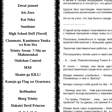
в жизни и теперь непрерывно «прок
интенсивность и «остроту», что доп
Zettai joousei
Цукуне был настоящим «мастером» 
совершенно различными состояниями
Iris Zero
Но он не учел, что Ура была в городе
Koi Neko
--- --- --- --- --- ---
Sundome
Старый катер мирно покачивался на 
с первым призывом к миру тьмы со с
High School DxD [Novel]
Поскольку появляться в городе лю
Classmate, Kamimura Yuuka
малолетний капитан с большим удов
wa Kou Itta
Закончив «регламентные работы», он
Trinity Seven: 7-Nin no
Послышались легкие шаги и через ми
Mahoutsukai
- А… охаё, Повелительница Тьмы! А 
Oniichan Control
И точно – теперь она была одет
MX0
распространенную среди всех школ г
Akame ga KILL!
Юкари невинно улыбалась – Кичиро
Понимаешь о чем я, братец?
Kanojo ga Flag wo Oraretara
Кичиро хлопнул себя рукой по лбу – 
- Умница, ани-тян… Нам рассчитывать
ReMember
выгодно» всегда вызывать у окружаю
Biorg Trinity
- Ты права, Повелит… хмм… анэ-тян…
провела? Ну ты даешь, сестренка! А 
Hakoiri Devil Princess
Юкари была само очарование – Няяя, 
Марико славно повеселились! Ах, я