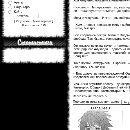
Ура медленно подошла к «пленнику» 
Арата
Садо Таро
- Хи-хи-хи! Не переживай так, вампи
ли – такая чувствительность до добра
Кейта
Мока оглянулась – И что… вы собира
[
·
]
Результаты
Архив опросов
- Хмм… через несколько минут дейст
Всего ответов:
173
В круг, быстро!!!
Все собрались вокруг Темных Владык
свобода! Там было… тесновато, друз
Он сложил руки на груди и насмешли
легендарного Алукарда – одного из 
время для выяснения отношений, п
Владыки?
Тохо Фухай нахмурился – Скройся, ис
лояльностью, как мы!
- Благодарю за предупреждение! Од
издевательски послал Моке воздушны
Ура низко опустила голову – До скор
Категория
:
Общая
|
Добавил
:
Heikkii
(1
Просмотров
:
604
|
Комментарии
:
5
|
Р
Всего комментариев
:
5
Порядок вывода комментариев:
OlegaDeaD