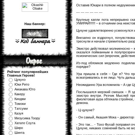
Оставив Юкари в полном недоумении,
--- --- --- --- --- ---
Крупные капли пота непрерывно с
УМИРАЙ!!!!!! – в отчаянии она неисто
Наш баннер:
Цукуне удовлетворенно усмехнулся и 
Внезапно он вздрогнул, почувствов
треснули и начали стремительно раз
Эвистро действовал молниеносно – к
оказался пойманным в полупрозрач
псионических сил (впрочем, действие
Из-под обломков медленно подняла
порядке?
Рейтинг популярнейших
Ура пришла в себя – Где я? Что пр
Главных Героев!
всматривались в ее лицо. Чуть даль
Цукунэ
Юки Рито
Неожиданно Ура вспомнила – А где Цу
Амакава Юто
Послышался мерзкий смешок – Я зде
Какеру
эвистро внутри. Резчик Мыслей пр
Кинджи
фиолетовая аура обтекала стройное,
демона.
Томоки
Татсуми
- Ц-цукуне?
Казуя
- Он самый, Акашия Мока – директор 
Мизуcима Тоору
Хатате Соута
- Это так… - Тохо Фухай поправил оч
Широ
Цукуне, никаких сомнений быть не мо
Шинта