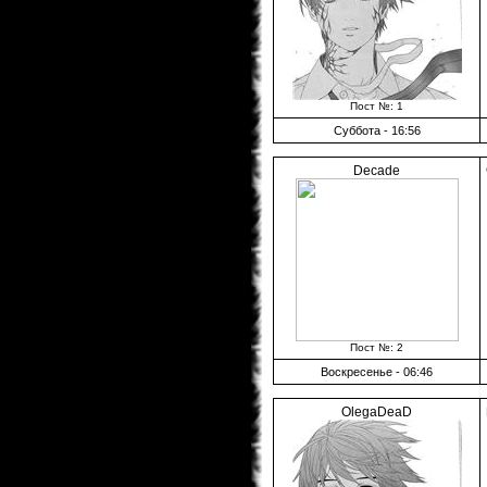
Пост №: 1
Суббота - 16:56
Decade
Пост №: 2
Воскресенье - 06:46
OlegaDeaD