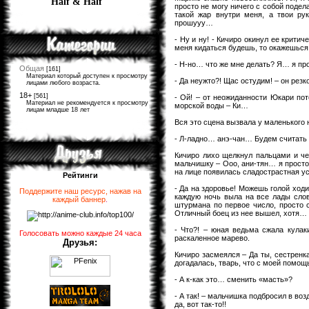
Half & Half
просто не могу ничего с собой подел
такой жар внутри меня, а твои 
прошууу…
- Ну и ну! - Кичиро окинул ее критич
меня кидаться будешь, то окажешься 
- Н-но… что же мне делать? Я… я прос
Общая
[161]
Материал который доступен к просмотру
- Да неужто?! Щас остудим! – он резк
лицами любого возраста.
18+
[561]
- Ой! – от неожиданности Юкари пот
Материал не рекомендуется к просмотру
морской воды – Ки…
лицам младше 18 лет
Вся это сцена вызвала у маленького 
- Л-ладно… анэ-чан… Будем считать э
Кичиро лихо щелкнул пальцами и че
мальчишку – Ооо, ани-тян… я просто
на лице появилась сладострастная у
Рейтинги
- Да на здоровье! Можешь голой ход
Поддержите наш ресурс, нажав на
каждую ночь выла на все лады слов
каждый баннер
.
штурмана по первое число, просто с
Отличный боец из нее вышел, хотя…
- Что?! – юная ведьма сжала кулак
Голосовать можно каждые 24 часа
раскаленное марево.
Друзья:
Кичиро засмеялся – Да ты, сестренка
догадалась, тварь, что с моей помощь
- А к-как это… сменить «масть»?
- А так! – мальчишка подбросил в воз
да, вот так-то!!