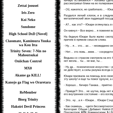
Кичиро остановился – лоханка сдела
рассматривал блики на ее полирован
Zettai joousei
-
Ой, кажется, не сработало…
- Юка
Iris Zero
Раздался легкий хлопок, и в следую
металлический звон падающей посуд
Koi Neko
- А?... как это? – Юкари оглянулась
Sundome
Он кивнул – Все верно… я поменял 
High School DxD [Novel]
На бедную Юкари было жалко смотрет
причем в прямом смысле слова.
Classmate, Kamimura Yuuka
wa Kou Itta
- Ну… я… это… ах… - неожиданно он
Trinity Seven: 7-Nin no
- Нет… это ложь…ммм… - сосредоточ
Mahoutsukai
Ведьма со страхом смотрела на его 
нет жезла… ты… не маг, ты…
Oniichan Control
- Ну да… псионическое искусство – 
MX0
не действует, а силы разума всегда 
Akame ga KILL!
Юкари призвала на помощь всю свою о
эту школу! и еще ты помог Цукуне, а 
Kanojo ga Flag wo Oraretara
- Хорошо… Кичиро Танака… приятно п
- Правда?! Это… не шутка, ведь нет 
ReMember
его внутреннее состояние – его взгл
Biorg Trinity
- Это.. ну…а я – Юкари… Юкари Сэнд
- Как скажешь… «дитя бессмертного
Hakoiri Devil Princess
Категория
:
Общая
|
Добавил
:
Heikkii
(0
Просмотров
:
679
|
Комментарии
:
5
|
Р