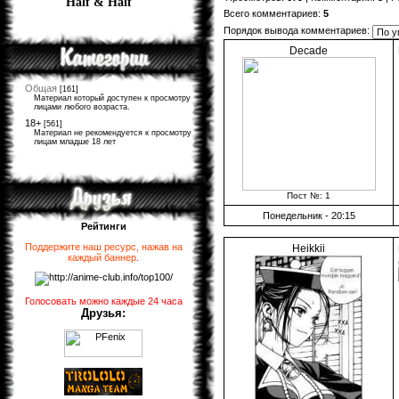
Half & Half
Всего комментариев
:
5
Порядок вывода комментариев:
Decade
Общая
[161]
Материал который доступен к просмотру
лицами любого возраста.
18+
[561]
Материал не рекомендуется к просмотру
лицам младше 18 лет
Пост №: 1
Понедельник - 20:15
Рейтинги
Поддержите наш ресурс, нажав на
Heikkii
каждый баннер
.
Голосовать можно каждые 24 часа
Друзья: