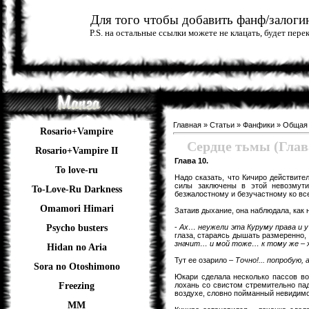
Для того чтобы добавить фанф/залогин
P.S. на остальные ссылки можете не клацать, будет пер
Главная
»
Статьи
»
Фанфики
»
Общая
Rosario+Vampire
Сердце тьмы (Глава
Rosario+Vampire II
Глава 10.
To love-ru
Надо сказать, что Кичиро действите
силы заключены в этой невозмути
To-Love-Ru Darkness
безжалостному и безучастному ко вс
Omamori Himari
Затаив дыхание, она наблюдала, как
-
Ах… неужели эта Куруму права и 
Psycho busters
глаза, стараясь дышать размеренно,
значит… и мой тоже… к тому же – х
Hidan no Aria
Тут ее озарило –
Точно!... попробую,
Sora no Otoshimono
Юкари сделала несколько пассов во
лохань со свистом стремительно пад
Freezing
воздухе, словно пойманный невидимо
ММ