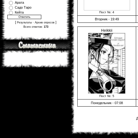
Арата
Садо Таро
Пост №: 4
Кейта
Вторник - 19:49
[
·
]
Результаты
Архив опросов
Всего ответов:
173
Heikkii
Пост №: 5
Понедельник - 07:08
Д