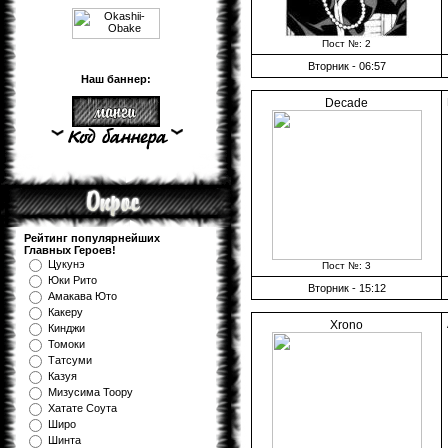
Пост №: 2
Вторник - 06:57
Наш баннер:
Decade
Рейтинг популярнейших
Главных Героев!
Цукунэ
Пост №: 3
Юки Рито
Вторник - 15:12
Амакава Юто
Какеру
Xrono
Кинджи
Томоки
Татсуми
Казуя
Мизуcима Тоору
Хатате Соута
Широ
Шинта