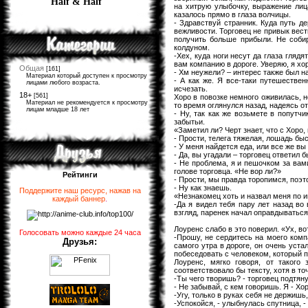
Half & Half
на хитрую улыбочку, выражение лиц
казалось прямо в глаза волчицы.
- Здравствуй странник. Куда путь д
вежливости. Торговец не привык вес
получить больше прибыли. Не собир
колдуном.
-Хех, куда ноги несут да глаза гляд
вам компанию в дороге. Уверяю, я хо
Общая
[161]
- Хм неужели? – интерес также был н
Материал который доступен к просмотру
- А как же. Я все-таки путешестве
лицами любого возраста.
исчезать.
18+
[561]
Хоро в повозке немного оживилась, н
Материал не рекомендуется к просмотру
то время оглянулся назад, надеясь о
лицам младше 18 лет
- Ну, так как же возьмете в попутч
забытьи.
«Заметил ли? Черт знает, что с Хоро,
- Прости, телега тяжелая, лошадь быс
- У меня найдется еда, или все же вы
- Да, вы угадали – торговец ответил 
- Не проблема, я и пешочком за вам
голове торговца. «Не вор ли?»
Рейтинги
- Прости, мы правда торопимся, поэ
- Ну как знаешь.
Поддержите наш ресурс, нажав на
«Незнакомец хоть и назвал меня по им
каждый баннер
.
-Да я видел тебя пару лет назад во
взгляд, паренек начал оправдываться
Лоуренс слабо в это поверил. «Ух, в
Голосовать можно каждые 24 часа
-Прошу, не сердитесь на моего комп
Друзья:
самого утра в дороге, он очень уста
побеседовать с человеком, который п
Лоуренс, мягко говоря, от такого
соответствовало бы тексту, хотя в то
-Ты чего творишь? - торговец подтяну
- Не забывай, с кем говоришь. Я - Х
-Угу, только в руках себя не держишь
-Успокойся, - улыбнулась спутница, -