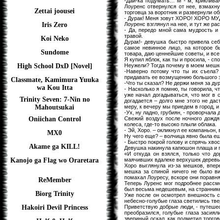
-Дай-ка подумать… М - м, крикливая
Лоуренс отвернулся от нее, взмахн
Zettai joousei
торговца за воротник и развернули об
- Дурак! Меня зовут ХОРО! ХОРО МУД
Лоуренс взглянул на нее, и тут же ра
Iris Zero
- Да, передо мной сама мудрость и
травой.
Koi Neko
Дурак!- девушка быстро привела себя
самое невинное лицо, на которое б
Sundome
товара, даю ценнейшие советы, и все
Я купил яблок, как ты и просила, - сп
Неужели? Тогда почему в моем мешк
High School DxD [Novel]
-Наверно потому что ты их съела?
придавать ее возмущению большого 
Classmate, Kamimura Yuuka
-Что ты сказал? Не держи меня за ду
wa Kou Itta
- Насколько я помню, ты говорила, ч
уже начал догадываться, что мог в 
Trinity Seven: 7-Nin no
догадается – долго мне этого не дас
меру, к вечеру мы приедем в город, и
Mahoutsukai
-Ух, ну ладно, грубиян, - проворчала 
Свежий воздух после ночного дождя 
Oniichan Control
колеса, где-то высоко плыли облака.
- Эй, Хоро. – окликнул ее компаньон,
MX0
Ну чего еще? – волчица явно была ещ
- Быстро покрой голову и спрячь хвост
Akame ga KILL!
Девушка накинула капюшон плаща и п
«И откуда он взялся, только что до
маячивших вдалеке верхушек деревь
Kanojo ga Flag wo Oraretara
Хоро выглянула из-за мешков, впе
мешка за спиной ничего не было ви
помахал Лоуресу, вскоре они поравн
ReMember
Теперь Луренс мог подробнее рассмо
был весьма недешевым, на страннике
Biorg Trinity
Уже после он осмотрел внешность с
небесно-голубые глаза светились тв
Приветствую добрые люди, - путешест
Hakoiri Devil Princess
преобразился, голубые глаза засия
звериный оскал, как подметил торгов