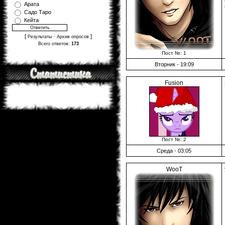
Арата
Садо Таро
Кейта
[
·
]
Результаты
Архив опросов
Всего ответов:
173
Пост №: 1
Вторник - 19:09
Fusion
Пост №: 2
Среда - 03:05
WooT