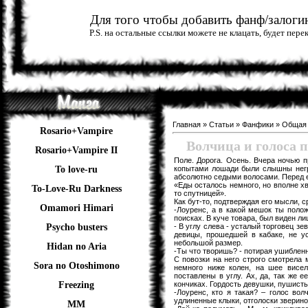
Для того чтобы добавить фанф/залогин
P.S. на остальные ссылки можете не клацать, будет пер
Главная
»
Статьи
»
Фанфики
»
Общая
Rosario+Vampire
Волчица и голоса п
Rosario+Vampire II
Поле. Дорога. Осень. Вчера ночью п
копытами лошади были слышны негро
To love-ru
абсолютно седыми волосами. Перед ег
«Еды осталось немного, но вполне хв
To-Love-Ru Darkness
то спутницей».
Как бут-то, подтверждая его мысли,
Omamori Himari
-Лоуренс, а в какой мешок ты полож
поисках. В куче товара, был виден л
- В углу слева - усталый торговец з
Psycho busters
девицы, прошедшей в кабаке, не ус
небольшой размер.
Hidan no Aria
-Ты что творишь? - потирая ушибленн
С повозки на него строго смотрела
Sora no Otoshimono
немного ниже колен, на шее висе
поставлены в углу. Ах, да, так же 
кончиках. Гордость девушки, пушисты
Freezing
-Лоуренс, кто я такая? – голос во
удлиненные клыки, отголоски звериной
ММ