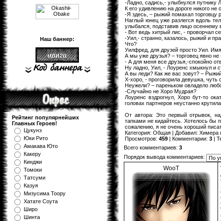
-Ладно, садись,- улыбнулся путнику 
К его удивлению на дороге никого не
-Я здесь, – рыжий помахал торговцу р
Наглый юнец уже разлегся вдоль тел
улыбался, подставив лицо осеннему в
- Вот ведь хитрый лис, - проворчал с
-Уил,- странно, казалось, рыжий и пр
Наш баннер:
Что?
Уилфред, для друзей просто Уил. Имя
А мы уже друзья? – торговец явно не
- А для меня все друзья,-спокойно от
Ну ладно, Уил, - Лоуренс хмыкнул и с
А вы леди? Как же вас зовут? – Рыжи
Х-хоро, - проговорила девушка, чуть 
Неужели? – пареньком овладело любо
-Случайно не Хоро Мудрая?
Лоуренс вздрогнул, Хоро бут-то ока
головах партнеров неустанно крутила
От автора: Это первый отрывок, на
Рейтинг популярнейших
тапками не кидайтесь. Хотелось бы п
Главных Героев!
сожалению, я не очень хороший писа
Цукунэ
Категория
:
Общая
|
Добавил
:
Химера
Юки Рито
Просмотров
:
459
|
Комментарии
:
3
|
Т
Амакава Юто
Всего комментариев
:
3
Какеру
Порядок вывода комментариев:
Кинджи
WooT
Томоки
Татсуми
Казуя
Мизуcима Тоору
Хатате Соута
Широ
Шинта