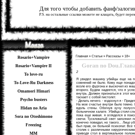
Для того чтобы добавить фанф/залогин
P.S. на остальные ссылки можете не клацать, будет пер
Главная
»
Статьи
»
Рассказы
»
18+
Rosario+Vampire
Goran no Dou.Глава
Rosario+Vampire II
2
To love-ru
Я увидел машину убийцы еще на по
To-Love-Ru Darkness
сомнений не было. Кому еще понадо
возле его фургона и выскочил из ма
второго. Будем надеется, что я усп
Omamori Himari
внутрь. Должен признаться в этот мо
таскает с собой пистолет.
Psycho busters
- Делать нечего. - вздохнул я - Приде
На мое счастье внутри было темно. 
Hidan no Aria
вдоль стены. Обогнув кучу полус
больничном халате. Убийца стоял сп
пока еще живая. я огляделся в пои
Sora no Otoshimono
свечи. Тускловатый свет заполнил п
конечно повидал, но такого... Лицо 
Freezing
был прав, он больной психопат. Все 
столик с различными хирургическими
ММ
приводя стол в вертикальное полож