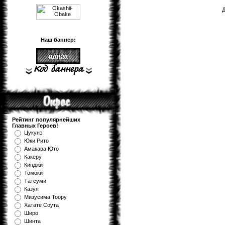
Д
Наш баннер:
Рейтинг популярнейших
Главных Героев!
Цукунэ
Юки Рито
Амакава Юто
Какеру
Кинджи
Томоки
Татсуми
Казуя
Мизуcима Тоору
Хатате Соута
Широ
Шинта