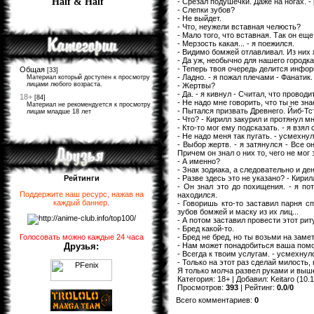
Half & Half
- Срезал подушечки. Даже на ногах. -
- Слепки зубов?
- Не выйдет.
- Что, неужели вставная челюсть?
- Мало того, что вставная. Так он ещ
- Мерзость какая... - я поежился.
- Видимо бомжей отлавливал. Из них 
- Да уж, необычно для нашего городка.
- Теперь твоя очередь делится инфо
Общая
[33]
- Ладно. - я пожал плечами - Фанатик
Материал который доступен к просмотру
лицами любого возраста.
- Жертвы?
- Да. - я кивнул - Считал, что проводи
18+
[84]
- Не надо мне говорить, что ты не зн
Материал не рекомендуется к просмотру
- Пытался призвать Древнего. Йиб-Тстл
лицам младше 18 лет
- Что? - Кирилл закурил и протянул мн
- Кто-то мог ему подсказать. - я взял 
- Не надо меня так пугать. - усмехну
- Выбор жертв. - я затянулся - Все 
Причем он знал о них то, чего не мог 
- А именно?
- Знак зодиака, а следовательно и де
- Разве здесь это не указано? - Кир
Рейтинги
- Он знал это до похищения. - я по
Поддержите наш ресурс, нажав на
находился.
каждый баннер
.
- Говоришь кто-то заставил парня с
зубов бомжей и маску из их лиц...
- А потом заставил провести этот риту
- Бред какой-то.
- Бред не бред, но ты возьми на замет
Голосовать можно каждые 24 часа
- Нам может понадобиться ваша помощ
Друзья:
- Всегда к твоим услугам. - усмехнулс
- Только на этот раз сделай милость,
Я только молча развел руками и выше
Категория
:
18+
|
Добавил
:
Keitaro
(10.1
Просмотров
:
393
|
Рейтинг
:
0.0
/
0
Всего комментариев
:
0