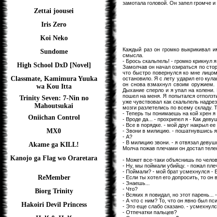
замотала головой. Он запел громче и 
Zettai joousei
Iris Zero
Koi Neko
Каждый раз он громко выкрикивал и
Sundome
смысла.
- Брось скальпель! - громко крикнул я
High School DxD [Novel]
Замолчав он начал озираться по стор
что быстро повернулся ко мне лицом
Classmate, Kamimura Yuuka
остановило. Я с лету ударил его кул
он снова взмахнул своим оружием. Я
wa Kou Itta
Дыхание сперло и я упал на колени.
пошел на меня. Я попытался отползти
Trinity Seven: 7-Nin no
уже чувствовал как скальпель надрез
Mahoutsukai
мозги разлетелись по всему складу. 
- Теперь ты понимаешь на кой хрен я
Oniichan Control
- Вроде да... - прохрипел я - Как деву
- Все в порядке. - мой друг накрыл е
MX0
- Звони в милицию. - пошатнувшись я 
- А?
- В милицию звони. - я отвязал девуш
Akame ga KILL!
Молча пожав плечами он достал теле
Kanojo ga Flag wo Oraretara
- Может все-таки объяснишь по челов
- Ну, мы поймали убийцу. - пожал пле
- Поймали? - мой брат усмехнулся - Е
ReMember
- Если ты хотел его допросить, то он 
- Знаешь...
- Что?
Biorg Trinity
- Всяких я повидал, но этот парень...
- А что с ним? То, что он явно был пс
Hakoiri Devil Princess
- Это еще слабо сказано. - усмехнул
- Отпечатки пальцев?