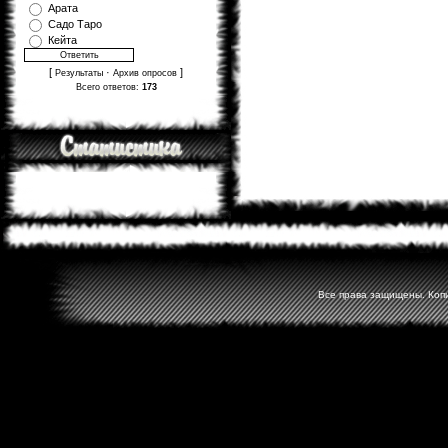
Арата
Садо Таро
Кейта
[
·
]
Результаты
Архив опросов
Всего ответов:
173
Все права защищены. Копир