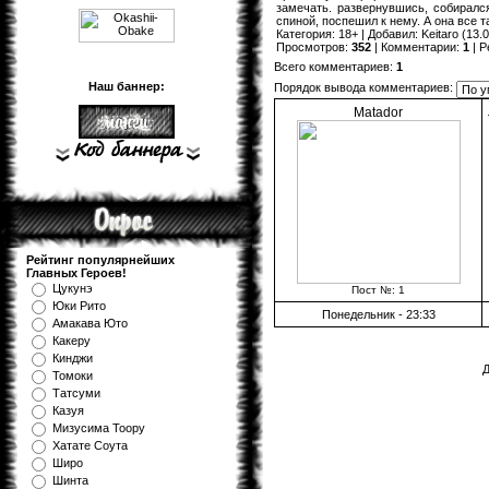
замечать. развернувшись, собиралс
спиной, поспешил к нему. А она все 
Категория
:
18+
|
Добавил
:
Keitaro
(13.0
Просмотров
:
352
|
Комментарии
:
1
|
Р
Всего комментариев
:
1
Наш баннер:
Порядок вывода комментариев:
Matador
Рейтинг популярнейших
Главных Героев!
Цукунэ
Пост №: 1
Юки Рито
Понедельник - 23:33
Амакава Юто
Какеру
Кинджи
Д
Томоки
Татсуми
Казуя
Мизуcима Тоору
Хатате Соута
Широ
Шинта