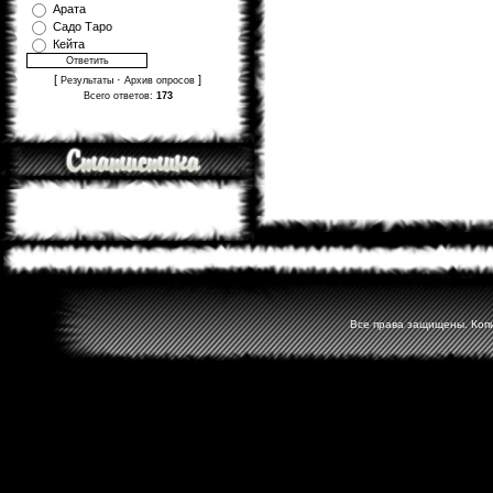
Арата
Садо Таро
Кейта
[
·
]
Результаты
Архив опросов
Всего ответов:
173
Все права защищены. Копир