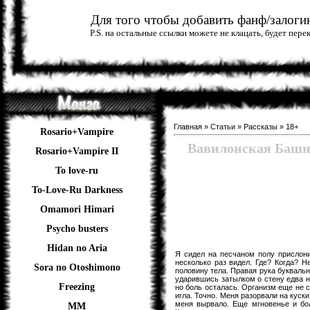
Для того чтобы добавить фанф/залогин
P.S. на остальные ссылки можете не клацать, будет пер
Главная
»
Статьи
»
Рассказы
»
18+
Rosario+Vampire
Вавилонская Башня
Rosario+Vampire II
To love-ru
To-Love-Ru Darkness
Omamori Himari
Psycho busters
Hidan no Aria
Я сидел на песчаном полу прислон
несколько раз видел. Где? Когда? Н
Sora no Otoshimono
половину тела. Правая рука буквальн
ударившись затылком о стену едва н
Freezing
но боль осталась. Организм еще не см
игла. Точно. Меня разорвали на куск
меня вырвало. Еще мгновенье и бо
ММ