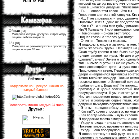
Half & Half
которой на цепях висело нечто похо
лицо в шипастой диадеме. "Железная
- Ты... - снова этот голос - Это ты...
Голос явно шел из этой капсулы. Кто 
- Я... Я не справился. - голос дрогн
Помочь? Чем? Я даже не представляю
- Кто ты? - и снова мои губы двигалис
Что?! Голоса нет! но я прекрасно пони
Общая
[33]
- Помоги мне. - снова этот голос.
Материал который доступен к просмотру
Поднял глаза на "Железную Даму".
лицами любого возраста.
- Очисти... Только ты можешь.
18+
[84]
Я подошел к нише и заглянул в нее. 
Материал не рекомендуется к просмотру
кусок железной трубы. Несмотря на 
лицам младше 18 лет
Сжав трубу крепче я что было сил у
гулким звоном лопнула. Не долго ду
сделал? Зачем? Зачем я это сделал? 
там ни было внутри. Я же не убил? 
звон лопающейся цепи, а рука все 
Прислонился к стене. Перевел дыхан
двери и направился прямиком во вто
Точно такой же коридор. Только немн
Рейтинги
громким плеском о бетонный пол раз
прибавил шагу. Вода ли? Не важно..
Поддержите наш ресурс, нажав на
прохладно и царил зеленоватый по
каждый баннер
.
полумраке силуэт. Шумно сглотнув я 
Чистая, прозрачная вода с тихим пле
платье и холодные серые глаза. Ус
девушки выходило переплетение каких
Голосовать можно каждые 24 часа
- Это ты. -холодно и безучастно прои
Друзья:
" Кто ты?", хотел спросить я, но мои
- Как всегда молчишь. - чуть склонив
Я продолжал молча смотреть на нее.
- Уходи отсюда. - внезапно холодно с
Покачав головой, протянул к ней руку
- Уходи. - она повернулась ко мне сп
Я снова протянул к ней руку, но она
прежнему игнорировала меня. Кто он