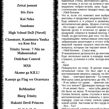
Каменные стены, желтоватого цвета,
зная почему, я встал на колени и пр
Zettai joousei
медленно побрел вглубь зала. Куда 
статические помехи твердил лишь од
Iris Zero
- Убей Богиню...
Что ж, если это поможет мне выбрат
винтовку я продолжил медленно брест
Koi Neko
Еще немного и я уперся в развилку
металлическая дверь. Шумно сглотнув
Sundome
- Не сходи с ума! - женский голос о
Бросив ручку я отскочил от двери 
High School DxD [Novel]
раздумий, свернул в правый проход. 
Узкий, но достаточно для того, что 
скрывающими немыслимые конструкц
Classmate, Kamimura Yuuka
забранными решетками и оттого отб
wa Kou Itta
мертвой тишине казался неестестве
вопросы, которые так терзают меня. Е
Trinity Seven: 7-Nin no
- Убей Богиню... Спаси мир...
Mahoutsukai
Я машинально дотронулся до винтовки
Еще несколько шагов и коридор выв
Oniichan Control
страшно, успокоил я себя, всегда мо
но...
- Брат.
MX0
Повернулся на голос. В центре ком
печальные глаза. Он был одет в 
Akame ga KILL!
воспоминание рвалось наружу, но бе
- Брат... - повторил фантом - Ты по
Kanojo ga Flag wo Oraretara
Моя рука сама дотронулась до лба. 
- Я не забыл тот шрам... - фантом с
Что это значит? Дрожащие пальцы тер
- Н-не может быть... - мои губы двига
ReMember
Не было ни звука. Я посмотрел на ф
Голова болела, кровь стучала в вис
Biorg Trinity
металлическая стена комнаты с грохо
коридор, упал на спину сильно уда
Hakoiri Devil Princess
новой силой. Застонав не без труда п
- Это... Ты?
Чей-то глухой, словно идущий из бочк