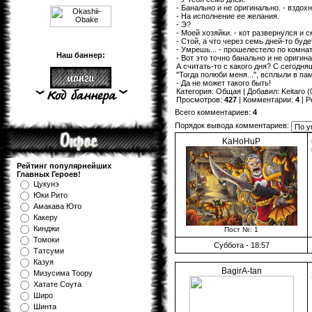
- Банально и не оригинально. - вздох
- На исполнение ее желания.
- Э?
- Моей хозяйки. - кот развернулся и с
- Стой, а что через семь дней-то буде
- Умрешь... - прошелестело по комнат
Наш баннер:
- Вот это точно банально и не оригина
А считать-то с какого дня? С сегодн
"Тогда полюби меня...", всплыли в па
- Да не может такого быть!
Категория
:
Общая
|
Добавил
:
Keitaro
(
Просмотров
:
427
|
Комментарии
:
4
|
Р
Всего комментариев
:
4
Порядок вывода комментариев:
KaHoHuP
Рейтинг популярнейших
Главных Героев!
Цукунэ
Юки Рито
Амакава Юто
Какеру
Кинджи
Пост №: 1
Томоки
Суббота - 18:57
Татсуми
Казуя
BagirA-tan
Мизуcима Тоору
Хатате Соута
Широ
Шинта