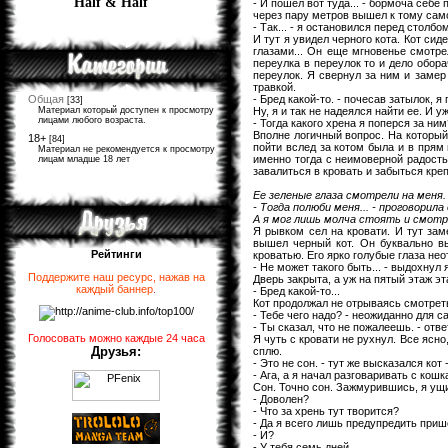
Half & Half
- И пошел вот туда... - бормоча себе 
через пару метров вышел к тому само
- Так... - я остановился перед столб
И тут я увидел черного кота. Кот сид
глазами... Он еще мгновенье смотре
переулка в переулок то и дело обора
переулок. Я свернул за ним и замер
травкой.
- Бред какой-то. - почесав затылок, я
Общая
[33]
Ну, я и так не надеялся найти ее. И у
Материал который доступен к просмотру
лицами любого возраста.
- Тогда какого хрена я поперся за ним
Вполне логичный вопрос. На который,
18+
[84]
пойти вслед за котом была и в прям 
Материал не рекомендуется к просмотру
именно тогда с неимоверной радость
лицам младше 18 лет
завалиться в кровать и забыться кре
Ее зеленые глаза смотрели на меня.
- Тогда полюби меня... - проговорила
А я мог лишь молча стоять и смотре
Я рывком сел на кровати. И тут зам
вышел черный кот. Он буквально вы
Рейтинги
кроватью. Его ярко голубые глаза нео
- Не может такого быть... - выдохнул я
Поддержите наш ресурс, нажав на
Дверь закрыта, а уж на пятый этаж эт
каждый баннер
.
- Бред какой-то...
Кот продолжал не отрываясь смотрет
- Тебе чего надо? - неожиданно для с
- Ты сказал, что не пожалеешь. - отве
Голосовать можно каждые 24 часа
Я чуть с кровати не рухнул. Все ясно
Друзья:
сплю.
- Это не сон. - тут же высказался кот 
- Ага, а я начал разговаривать с кошк
Сон. Точно сон. Зажмурившись, я ущи
- Доволен?
- Что за хрень тут творится?
- Да я всего лишь предупредить прише
- И?
- У тебя семь дней.