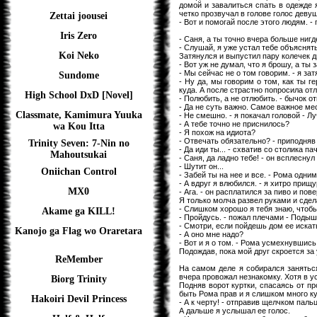
домой и завалиться спать в одежде я
четко прозвучал в голове голос девуш
Zettai joousei
- Вот и помогай после этого людям. - 
Iris Zero
- Саня, а ты точно вчера больше нигд
- Слушай, я уже устал тебе объяснять
Koi Neko
Затянулся и выпустил пару колечек 
- Вот уж не думал, что я брошу, а ты
- Мы сейчас не о том говорим. - я зат
Sundome
- Ну да, мы говорим о том, как ты г
куда. А после страстно попросила отл
High School DxD [Novel]
- Полюбить, а не отлюбить. - бычок о
- Да не суть важно. Самое важное мес
Classmate, Kamimura Yuuka
- Не смешно. - я покачал головой - Лу
- А тебе точно не приснилось?
wa Kou Itta
- Я похож на идиота?
- Отвечать обязательно? - приподняв
Trinity Seven: 7-Nin no
- Да иди ты... - схватив со столика па
Mahoutsukai
- Саня, да ладно тебе! - он всплеснул
- Шутит он...
Oniichan Control
- Забей ты на нее и все. - Рома одн
- А вдруг я влюбился. - я хитро прищу
MX0
- Ага. - он расплатился за пиво и пов
Я только молча развел руками и сдела
- Слишком хорошо я тебя знаю, чтобы
Akame ga KILL!
- Пройдусь. - пожал плечами - Подыш
- Смотри, если пойдешь дом ее искать
Kanojo ga Flag wo Oraretara
- А оно мне надо?
- Вот и я о том. - Рома усмехнувшись
Подождав, пока мой друг скроется за
ReMember
На самом деле я собирался заняться
вчера провожал незнакомку. Хотя в у
Biorg Trinity
Подняв ворот куртки, спасаясь от пр
быть Рома прав и я слишком много к
Hakoiri Devil Princess
- А к черту! - отправив щелчком паль
А дальше я услышал ее голос.