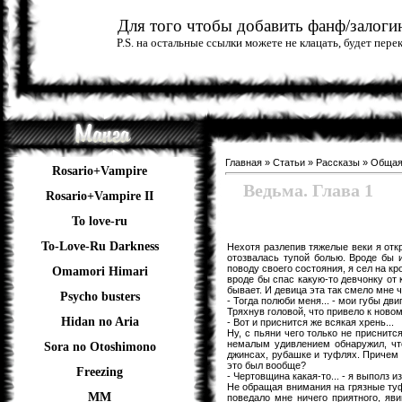
Для того чтобы добавить фанф/залогин
P.S. на остальные ссылки можете не клацать, будет пер
Главная
»
Статьи
»
Рассказы
»
Обща
Rosario+Vampire
Ведьма. Глава 1
Rosario+Vampire II
To love-ru
To-Love-Ru Darkness
Нехотя разлепив тяжелые веки я откр
отозвалась тупой болью. Вроде бы и
поводу своего состояния, я сел на кро
Omamori Himari
вроде бы спас какую-то девчонку от 
бывает. И девица эта так смело мне чт
Psycho busters
- Тогда полюби меня... - мои губы дв
Тряхнув головой, что привело к новом
Hidan no Aria
- Вот и приснится же всякая хрень...
Ну, с пьяни чего только не приснитс
немалым удивлением обнаружил, что
Sora no Otoshimono
джинсах, рубашке и туфлях. Причем т
это был вообще?
Freezing
- Чертовщина какая-то... - я выполз из
Не обращая внимания на грязные туф
ММ
поведало мне ничего приятного, яв