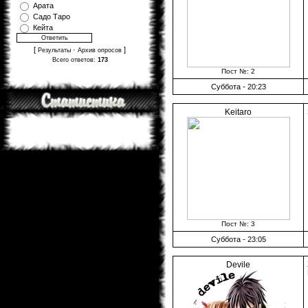
Арата
Садо Таро
Кейта
[
·
]
Результаты
Архив опросов
Всего ответов:
173
Пост №: 2
Суббота - 20:23
Keitaro
Пост №: 3
Суббота - 23:05
Devile