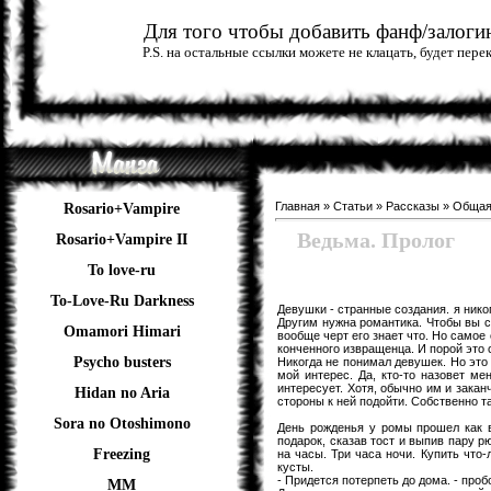
Для того чтобы добавить фанф/залогин
P.S. на остальные ссылки можете не клацать, будет пер
Главная
»
Статьи
»
Рассказы
»
Обща
Rosario+Vampire
Ведьма. Пролог
Rosario+Vampire II
To love-ru
To-Love-Ru Darkness
Девушки - странные создания. я нико
Другим нужна романтика. Чтобы вы с
Omamori Himari
вообще черт его знает что. Но самое 
конченного извращенца. И порой это с
Psycho busters
Никогда не понимал девушек. Но это 
мой интерес. Да, кто-то назовет м
интересует. Хотя, обычно им и закан
Hidan no Aria
стороны к ней подойти. Собственно та
Sora no Otoshimono
День рожденья у ромы прошел как в
подарок, сказав тост и выпив пару р
Freezing
на часы. Три часа ночи. Купить что-
кусты.
- Придется потерпеть до дома. - проб
ММ