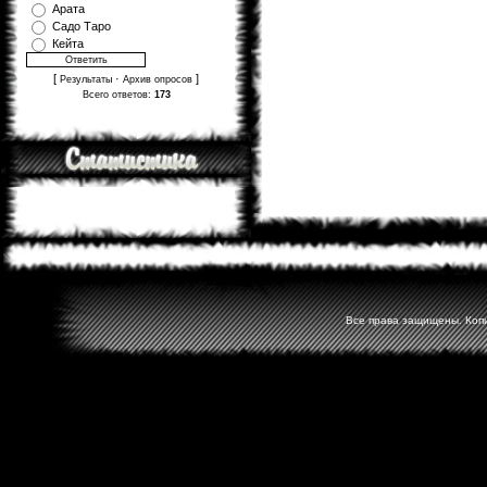
Арата
Садо Таро
Кейта
[
·
]
Результаты
Архив опросов
Всего ответов:
173
Все права защищены. Копир