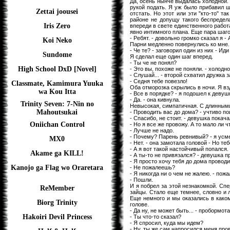
Да, осень нынче выдалась холодной. 
рукой подать. Я уж было прибавил ш
Zettai joousei
отстать. Но этот или эти "кто-то" т
районе не допущу такого беспредел
Iris Zero
впереди в свете единственного работ
явно интимного плана. Еще пара шаго
- Ребят. - довольно громко сказал я -
Koi Neko
Парни медленно повернулись ко мне. 
- Че те? - заговорил один из них - Иди
Sundome
Я сделал еще один шаг вперед.
- Ты че не понял?
High School DxD [Novel]
- Это вы, похоже не поняли. - холодно
- Слушай... - второй схватил дружка 
- Седня тебе повезло!
Classmate, Kamimura Yuuka
Оба отморозка скрылись в ночи. Я вз
wa Kou Itta
- Все в порядке? - я подошел к девуш
- Да. - она кивнула.
Trinity Seven: 7-Nin no
Невысокая, симпатичная. С длинным
Mahoutsukai
- Проводить вас до дома? - учтиво п
- Спасибо, не стоит. - девушка покача
Oniichan Control
- Но я все же провожу. А то мало ли ч
- Лучше не надо.
- Почему? Парень ревнивый? - я усм
MX0
- Нет. - она замотала головой - Но теб
- А я вот такой настойчивый попался.
Akame ga KILL!
- А ты-то не привязался? - девушка 
- Я просто хочу тебя до дома проводи
Kanojo ga Flag wo Oraretara
- Не пожалеешь?
- Я никогда ни о чем не жалею. - пож
- Пошли.
И я побрел за этой незнакомкой. Спе
ReMember
зайцы. Стало еще темнее, словно и 
Еще немного и мы оказались в каком
Biorg Trinity
голове.
- Да ну, не может быть... - пробормота
Hakoiri Devil Princess
- Ты что-то сказал?
- Я спросил, куда мы идем?
- Ну, ты же сам напросился меня про