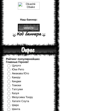
Наш баннер:
Рейтинг популярнейших
Главных Героев!
Цукунэ
Юки Рито
Амакава Юто
Какеру
Кинджи
Томоки
Татсуми
Казуя
Мизуcима Тоору
Хатате Соута
Широ
Шинта