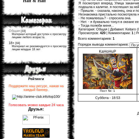
Half & Half
Я посмотрел вперед. Улица заканч
подошла к калитке. я поспешил за ней
- Пришли. - сказала, наконец, она и 
Незнакомка пристально посмотрела на
- Не пожалеешь? - спросила она.
- Нет. - я буквально тонул в океане е
- Тогда полюби меня...
Категория
:
Общая
|
Добавил
:
Keitaro
(
Общая
[33]
Просмотров
:
420
|
Комментарии
:
1
|
Р
Материал который доступен к просмотру
лицами любого возраста.
Всего комментариев
:
1
18+
[84]
Порядок вывода комментариев:
Материал не рекомендуется к просмотру
лицам младше 18 лет
KaHoHuP
Рейтинги
Поддержите наш ресурс, нажав на
каждый баннер
.
Пост №: 1
Суббота - 18:53
Голосовать можно каждые 24 часа
Друзья:
Д