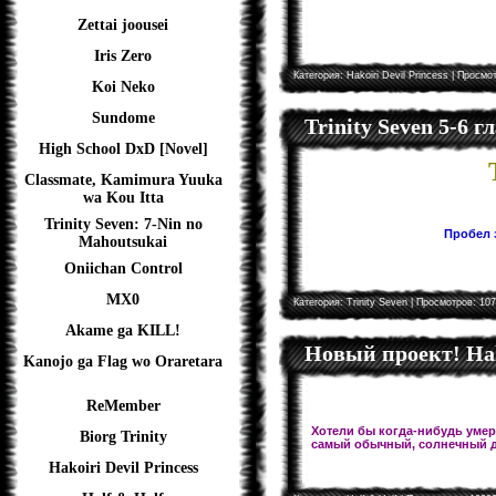
Zettai joousei
Iris Zero
Категория:
Hakoiri Devil Princess
| Просмот
Koi Neko
Sundome
Trinity Seven 5-6 
High School DxD [Novel]
Classmate, Kamimura Yuuka
wa Kou Itta
Trinity Seven: 7-Nin no
Пробел з
Mahoutsukai
Oniichan Control
MX0
Категория:
Trinity Seven
| Просмотров: 107
Akame ga KILL!
Новый проект! Hal
Kanojo ga Flag wo Oraretara
ReMember
Хотели бы когда-нибудь умере
Biorg Trinity
самый обычный, солнечный д
Hakoiri Devil Princess