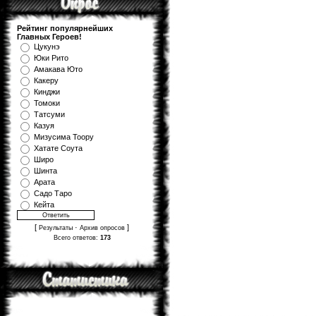
Рейтинг популярнейших
Главных Героев!
Цукунэ
Юки Рито
Амакава Юто
Какеру
Кинджи
Томоки
Татсуми
Казуя
Мизуcима Тоору
Хатате Соута
Широ
Шинта
Арата
Садо Таро
Кейта
[
·
]
Результаты
Архив опросов
Всего ответов:
173