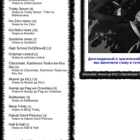
[11]
Новости Zettai joousei
Trinity Seven
[8]
Новости Trinity Seven: 7-Nin no
Mahoutsukai
Iris Zero news
[32]
Новости Iris Zero
Koi Neko news
[26]
Новости Koineko
Sundome news
[2]
Новости Sundome
High School DxD[Novel]
[13]
Oniichan control
[2]
Новости oniichan control
Долгожданный и трагический 
мы закончили главу и гото
Classmate, Kamimura Yuuka wa Kou
Itta
[11]
Новости Classmate, Kamimura Yuuka wa
Kou Itta
Категория:
Akame ga KILL!
| Просмотров: 
Akame ga KILL!
[8]
Новости Akame ga KILL!
Kanojo ga Flag wo Oraretara
[6]
Новости Kanojo ga Flag wo Oraretara
ReMember
[6]
Новости ReMember
Biorg Trinity
[1]
Новости Biorg Trinity
Hakoiri Devil Princess
[3]
Новости Hakoiri Devil Princess
Half & Half
[1]
Новости Half & Half