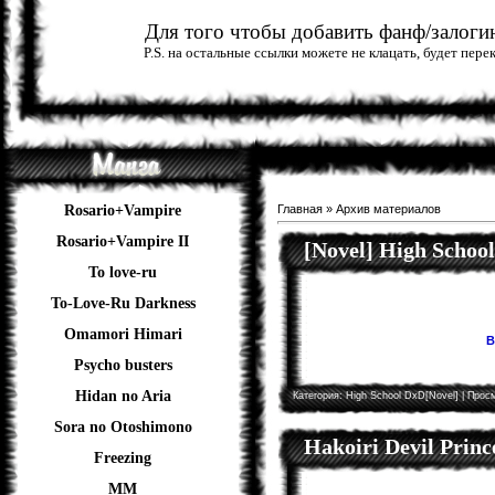
Для того чтобы добавить фанф/залогин
P.S. на остальные ссылки можете не клацать, будет пер
Rosario+Vampire
Главная
»
Архив материалов
Rosario+Vampire II
[Novel] High Schoo
To love-ru
To-Love-Ru Darkness
Omamori Himari
В
Psycho busters
Hidan no Aria
Категория:
High School DxD[Novel]
| Просм
Sora no Otoshimono
Hakoiri Devil Princ
Freezing
ММ