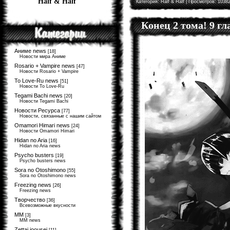
Half & Half
Категория:
Half & Half
| Просмотров: 10382
Конец 2 тома! 9 г
Аниме news
[18]
Новости мира Аниме
Rosario + Vampire news
[47]
Новости Rosario + Vampire
To Love-Ru news
[51]
Новости To Love-Ru
Tegami Bachi news
[20]
Новости Tegami Bachi
Новости Ресурса
[77]
Новости, связанные с нашим сайтом
Omamori Himari news
[24]
Новости Omamori Himari
Hidan no Aria
[16]
Hidan no Aria news
Psycho busters
[19]
Psycho busters news
Sora no Otoshimono
[55]
Sora no Otoshimono news
Freezing news
[26]
Freezing news
Творчество
[36]
Всевозможные вкусности
MM
[3]
MM news
Zettai joousei