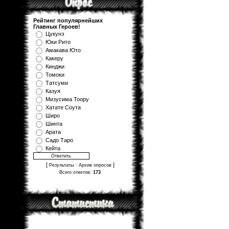
Рейтинг популярнейших
Главных Героев!
Цукунэ
Юки Рито
Амакава Юто
Какеру
Кинджи
Томоки
Татсуми
Казуя
Мизуcима Тоору
Хатате Соута
Широ
Шинта
Арата
Садо Таро
Кейта
[
·
]
Результаты
Архив опросов
Всего ответов:
173