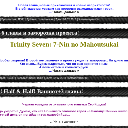
Новая глава, новые приключения и новые неприятности!
В этой главе мы увидим как проводят выходные наши герои.
...
Читать дальше »
| Просмотров: 11591 | Добавил:
monix-sama
| Дата:
03.02.2013
|
Комментарии (3)
5-6 главы и заморозка проекта!
Trinity Seven: 7-Nin no Mahoutsukai
робел закрыть! Второй том закончен и проект уходит в заморозку... На долго л
Кто знает... Будем надеяться, что он еще вернется к нам!
А пока читаем и комментируем.
...
Читать дальше »
тров: 10733 | Добавил:
monix-sama
| Дата:
02.02.2013
|
Комментарии (4)
 Half & Half! Ваншот+3 главы!
Черная комедия от знаменитого мангаки Сео Коджи!
ь умереть? Думаю, что нет. Но нашего главного героя – Накагаву Шиничи никто
чный день он погибает из-за самоубийцы…
...
Читать дальше »