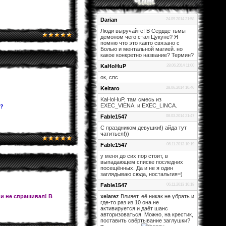
Darian
24.09.2014 21:58
Люди выручайте! В Сердце тьмы
демоном чего стал Цукуне? Я
помню что это както связано с
Болью и ментальной магией. но
какое конкретно название? Термин?
KaHoHuP
28.06.2014 11:00
ок, спс
Keitaro
28.06.2014 10:46
KaHoHuP, там смесь из
EXEC_VIENA. и EXEC_LINCA.
и?
Fable1547
08.03.2014 21:47
С праздником девушки!) айда тут
чатиться!))
Fable1547
06.11.2013 10:19
у меня до сих пор стоит, в
выпадающем списке последних
посещённых. Да и не я один
заглядываю сюда, ностальгия=)
Fable1547
06.11.2013 10:18
 и не спрашивал! В
xelarez
Влияет, её никак не убрать и
где-то раз из 10 она не
активируется и даёт шанс
авторизоваться. Можно, на крестик,
поставить свёртывание заглушки?