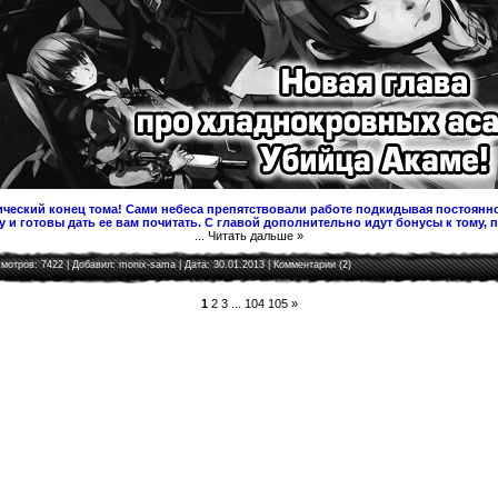
ческий конец тома! Сами небеса препятствовали работе подкидывая постоянно
 и готовы дать ее вам почитать. С главой дополнительно идут бонусы к тому, 
...
Читать дальше »
мотров: 7422 | Добавил:
monix-sama
| Дата:
30.01.2013
|
Комментарии (2)
1
2
3
...
104
105
»