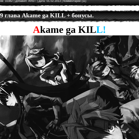
ов: 10382 | Добавил:
ArnsT
| Дата:
01.02.2013
|
Комментарии (11)
 9 глава Akame ga KILL + бонусы.
A
kame
ga
KIL
L!