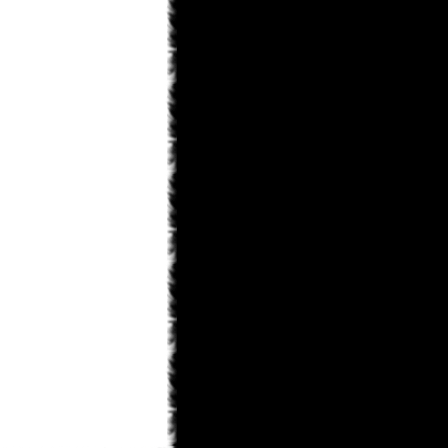
KaHoHuP
31.01.2013 14:09
правда к концу игры шевелюра у
него все равно побелеет
KaHoHuP
31.01.2013 14:08
Toni
, мне особенно понравилось в
первой миссии - данте на голову
белый парик упал, тот в зеркало
посмотрелся, посмотрелся и такой
"ДА НИКОГДА!!!"
Toni
31.01.2013 12:49
ну теперь лишь бы пошла)
monteg
31.01.2013 12:43
x-torrents/torrent/536567/dmc-devil-
may-cry-repack-ot-r.g.-catalyst-2013
monteg
31.01.2013 12:41
могу силку дать если тут можно ?
Toni
31.01.2013 12:40
а где скачать не подскажите??
monteg
31.01.2013 12:38
я тоже прошол всю а когда будет
след глава росарио
KaHoHuP
31.01.2013 11:55
черт, опять под татьянкиным
аккаунтом написал...