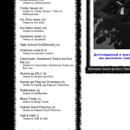
[11]
Новости Zettai joousei
Trinity Seven
[8]
Новости Trinity Seven: 7-Nin no
Mahoutsukai
Iris Zero news
[32]
Новости Iris Zero
Koi Neko news
[26]
Новости Koineko
Sundome news
[2]
Новости Sundome
High School DxD[Novel]
[13]
Oniichan control
[2]
Новости oniichan control
Долгожданный и траги
мы закончили главу
Classmate, Kamimura Yuuka wa Kou
Itta
[11]
Новости Classmate, Kamimura Yuuka wa
Kou Itta
Категория:
Akame ga KILL!
| Прос
Akame ga KILL!
[8]
Новости Akame ga KILL!
Kanojo ga Flag wo Oraretara
[6]
Новости Kanojo ga Flag wo Oraretara
ReMember
[6]
Новости ReMember
Biorg Trinity
[1]
Новости Biorg Trinity
Hakoiri Devil Princess
[3]
Новости Hakoiri Devil Princess
Half & Half
[1]
Новости Half & Half