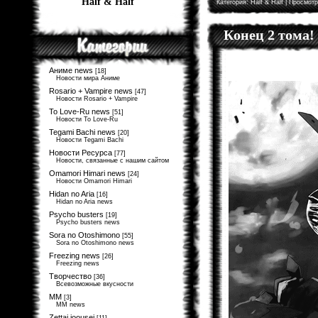
Half & Half
Категория:
Half & Half
| Просмотр
Конец 2 тома!
Аниме news
[18]
Новости мира Аниме
Rosario + Vampire news
[47]
Новости Rosario + Vampire
To Love-Ru news
[51]
Новости To Love-Ru
Tegami Bachi news
[20]
Новости Tegami Bachi
Новости Ресурса
[77]
Новости, связанные с нашим сайтом
Omamori Himari news
[24]
Новости Omamori Himari
Hidan no Aria
[16]
Hidan no Aria news
Psycho busters
[19]
Psycho busters news
Sora no Otoshimono
[55]
Sora no Otoshimono news
Freezing news
[26]
Freezing news
Творчество
[36]
Всевозможные вкусности
MM
[3]
MM news
Zettai joousei