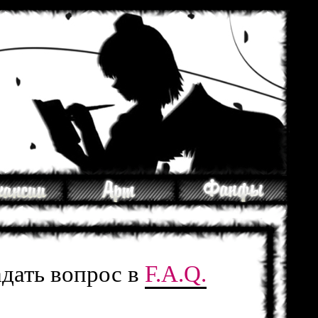
адать вопрос в
F.A.Q.