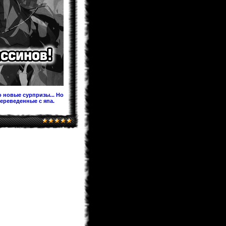
Предлагаю после перевода на
Ридманге добавить ее под именем
60.5 Темная Сторона Луны,чтобы в
будущем читатели не
запутывались!
KaHoHuP
04.02.2013 00:53
поздравляем WooT'a с
Keitaro
03.02.2013 21:30
Я жив, значит и раздел фанфов
медленно дышит. Идей у меня
хватает. Так что писать буду долго.
 новые сурпризы... Но
переведенные с япа.
BagirA-tan
03.02.2013 21:16
уууууууу!!!!!
monix-sama
03.02.2013 20:52
Надеюсь до лета будет. Верстка
идет, но медленно.
BagirA-tan
03.02.2013 20:35
а когда ожидать новый выпуск
журнала?
monix-sama
03.02.2013 18:58
Мангаки еще болеют. На новый год
писали у себя в твитере что почти
выздоровели, но за "Ирис зеро" еще
не взялись... и не жать до апреля
как минимум.