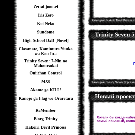
Zettai joousei
Iris Zero
Категория:
Hakoiri Devil Princess
Koi Neko
Sundome
Trinity Seven 
High School DxD [Novel]
Classmate, Kamimura Yuuka
wa Kou Itta
Trinity Seven: 7-Nin no
П
Mahoutsukai
Oniichan Control
MX0
Категория:
Trinity Seven
| Просмо
Akame ga KILL!
Новый проект!
Kanojo ga Flag wo Oraretara
ReMember
Хотели бы когда-нибуд
Biorg Trinity
самый обычный, солне
Hakoiri Devil Princess