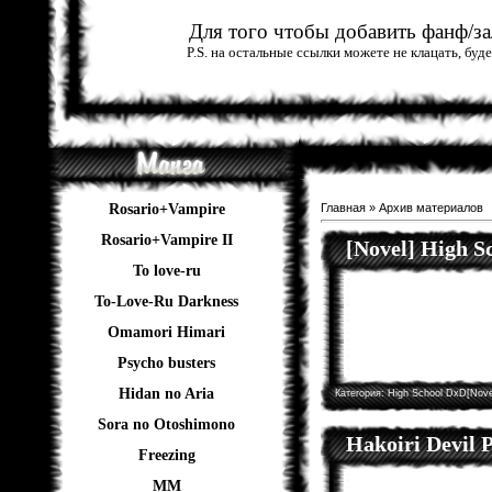
Для того чтобы добавить фанф/зал
P.S. на остальные ссылки можете не клацать, бу
Rosario+Vampire
Главная
»
Архив материалов
Rosario+Vampire II
[Novel] High 
To love-ru
To-Love-Ru Darkness
Omamori Himari
Psycho busters
Hidan no Aria
Категория:
High School DxD[Nove
Sora no Otoshimono
Hakoiri Devil P
Freezing
ММ