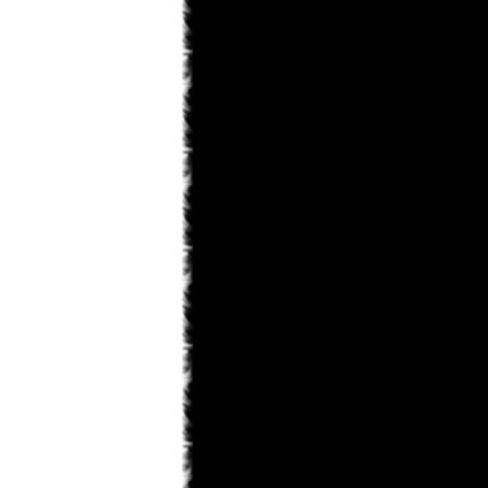
saskeuciha
03.02.2013 18:28
забросил
saskeuciha
03.02.2013 18:26
Привет у ка во есть инфо что там с
ирис зеро то уже 5 месяцев не 1
новый главы нет. ЗА зто время
можно было выздороветь от любой
болезни. Надеюсь что мангака
мангу не
Narla
02.02.2013 22:31
ArnsT
пиши давай... А то совсем
задница получается...
ArnsT
02.02.2013 00:46
Narla
, я вот думаю рассказ
написать... только смелости не
наберусь...
Matador
31.01.2013 23:45
Поменять то можно. Просто
товарищ Канонир имел ввиду, что
Данте побелеет в конце по сюжету .
Narla
31.01.2013 22:08
мдя... раздел фанфов почти умер,
остался только Кейтаро...
Toni
31.01.2013 19:10
там же внешний вид сразу можно
изменить на старый.