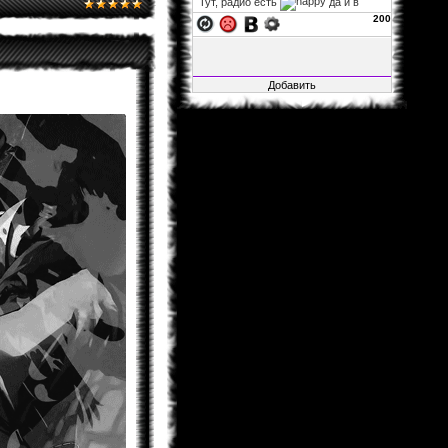
Тут, радио есть
да и в
фф...
200
xelarez
06.11.2013 02:22
Fable1547
, заглушка на
авторизацию не влияет, так что
можно за авторизацию не
переживать. а остальное закрыто,
ибо много там битого, да и вся
инфа итак на основном сайте.
Fable1547
25.10.2013 21:41
Воу воу воу, я смог зайти, несмотря
на то, что загулшка, во все стороны
заглушка!.. Мож её ослабить?
xelarez
29.04.2013 05:27
Matador
, это хорошо...
Matador
28.04.2013 15:22
Не буду говорить за всех, но в
принципе мне всё нормально.
xelarez
26.04.2013 08:57
товарищи читатели фанфов,
скажите, пожалуйста, с навигацией
по сайту и фанфам справляетесь
хорошо или что-то уж точно надо
менять?
Al1sh
04.02.2013 01:15
Новая Глава Розарио+Вампир
вышла....Уже как 4 Дня.Кстати