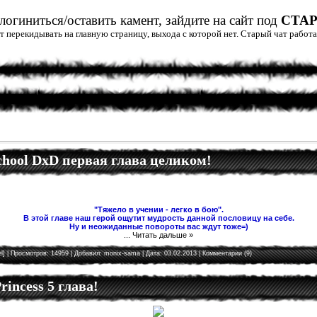
огиниться/оставить камент, зайдите на сайт под
СТА
дет перекидывать на главную страницу, выхода с которой нет. Старый чат рабо
School DxD первая глава целиком!
"Тяжело в учении - легко в бою".
В этой главе наш герой ощутит мудрость данной пословицу на себе.
Ну и неожиданные повороты вас ждут тоже=)
...
Читать дальше »
l]
| Просмотров: 14959 | Добавил:
monix-sama
| Дата:
03.02.2013
|
Комментарии (9)
rincess 5 глава!