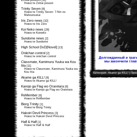
[11]
Новости Zettai joousei
Trinity Seven
[8]
Новости Trinity Seven: 7-Nin no
Mahoutsukai
Iris Zero news
[32]
Новости Iris Zero
Koi Neko news
[26]
Новости Koineko
Sundome news
[2]
Новости Sundome
High School DxD[Novel]
[13]
Oniichan control
[2]
Новости oniichan control
Долгожданный и траги
мы закончили главу
Classmate, Kamimura Yuuka wa Kou
Itta
[11]
Новости Classmate, Kamimura Yuuka wa
Kou Itta
Категория:
Akame ga KILL!
| Прос
Akame ga KILL!
[8]
Новости Akame ga KILL!
Kanojo ga Flag wo Oraretara
[6]
Новости Kanojo ga Flag wo Oraretara
ReMember
[6]
Новости ReMember
Biorg Trinity
[1]
Новости Biorg Trinity
Hakoiri Devil Princess
[3]
Новости Hakoiri Devil Princess
Half & Half
[1]
Новости Half & Half