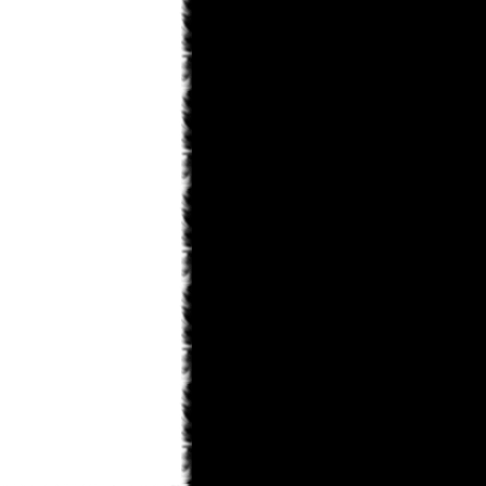
KaHoHuP
31.01.2013 14:09
правда к концу игры шевелюра у
него все равно побелеет
KaHoHuP
31.01.2013 14:08
Toni
, мне особенно понравилось в
первой миссии - данте на голову
белый парик упал, тот в зеркало
посмотрелся, посмотрелся и такой
"ДА НИКОГДА!!!"
Toni
31.01.2013 12:49
ну теперь лишь бы пошла)
monteg
31.01.2013 12:43
x-torrents/torrent/536567/dmc-devil-
may-cry-repack-ot-r.g.-catalyst-2013
monteg
31.01.2013 12:41
могу силку дать если тут можно ?
Toni
31.01.2013 12:40
а где скачать не подскажите??
monteg
31.01.2013 12:38
я тоже прошол всю а когда будет
след глава росарио
KaHoHuP
31.01.2013 11:55
черт, опять под татьянкиным
аккаунтом написал...