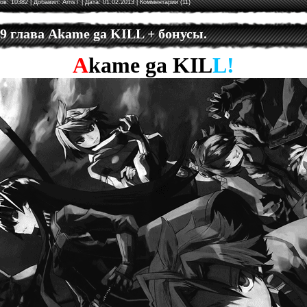
ов: 10382 | Добавил:
ArnsT
| Дата:
01.02.2013
|
Комментарии (11)
 9 глава Akame ga KILL + бонусы.
A
kame
ga
KIL
L!