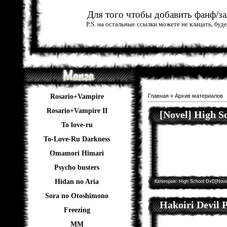
Для того чтобы добавить фанф/зал
P.S. на остальные ссылки можете не клацать, бу
Rosario+Vampire
Главная
»
Архив материалов
Rosario+Vampire II
[Novel] High 
To love-ru
To-Love-Ru Darkness
Omamori Himari
Psycho busters
Hidan no Aria
Категория:
High School DxD[Nove
Sora no Otoshimono
Hakoiri Devil P
Freezing
ММ