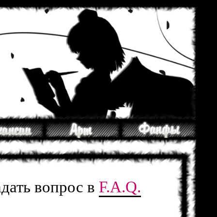
адать вопрос в
F.A.Q.