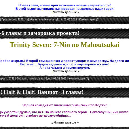
Новая глава, новые приключения и новые неприятности!
В этой главе мы увидим как проводят выходные наши герои.
...
Читать дальше »
| Просмотров: 11591 | Добавил:
monix-sama
| Дата:
03.02.2013
|
Комментарии (3)
5-6 главы и заморозка проекта!
Trinity Seven: 7-Nin no Mahoutsukai
робел закрыть! Второй том закончен и проект уходит в заморозку... На долго л
Кто знает... Будем надеяться, что он еще вернется к нам!
А пока читаем и комментируем.
...
Читать дальше »
тров: 10733 | Добавил:
monix-sama
| Дата:
02.02.2013
|
Комментарии (4)
 Half & Half! Ваншот+3 главы!
Черная комедия от знаменитого мангаки Сео Коджи!
ь умереть? Думаю, что нет. Но нашего главного героя – Накагаву Шиничи никто
чный день он погибает из-за самоубийцы…
...
Читать дальше »