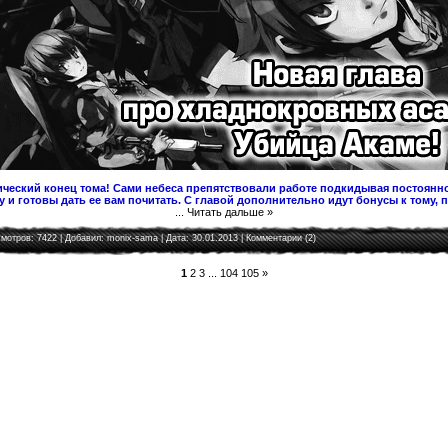
ческий конец тома! Сами небеса препятствовали работе подкидывая постоянно
 и готовы дать ее вам почитать. С главой дополнительно идут бонусы к тому, 
...
Читать дальше »
мотров: 7422 | Добавил:
monix-sama
| Дата:
30.01.2013
|
Комментарии (2)
1
2
3
...
104
105
»