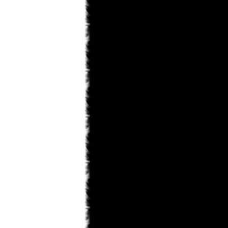
saskeuciha
03.02.2013 18:28
забросил
saskeuciha
03.02.2013 18:26
Привет у ка во есть инфо что там с
ирис зеро то уже 5 месяцев не 1
новый главы нет. ЗА зто время
можно было выздороветь от любой
болезни. Надеюсь что мангака
мангу не
Narla
02.02.2013 22:31
ArnsT
пиши давай... А то совсем
задница получается...
ArnsT
02.02.2013 00:46
Narla
, я вот думаю рассказ
написать... только смелости не
наберусь...
Matador
31.01.2013 23:45
Поменять то можно. Просто
товарищ Канонир имел ввиду, что
Данте побелеет в конце по сюжету .
Narla
31.01.2013 22:08
мдя... раздел фанфов почти умер,
остался только Кейтаро...
Toni
31.01.2013 19:10
там же внешний вид сразу можно
изменить на старый.