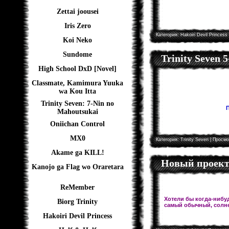
Zettai joousei
Iris Zero
Категория:
Hakoiri Devil Princess
Koi Neko
Sundome
Trinity Seven 
High School DxD [Novel]
Classmate, Kamimura Yuuka
wa Kou Itta
Trinity Seven: 7-Nin no
П
Mahoutsukai
Oniichan Control
MX0
Категория:
Trinity Seven
| Просмо
Akame ga KILL!
Новый проект!
Kanojo ga Flag wo Oraretara
ReMember
Хотели бы когда-нибуд
Biorg Trinity
самый обычный, солне
Hakoiri Devil Princess