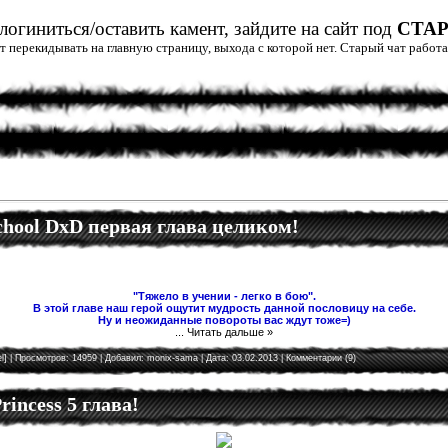
огиниться/оставить камент, зайдите на сайт под
СТА
дет перекидывать на главную страницу, выхода с которой нет. Старый чат рабо
School DxD первая глава целиком!
"Тяжело в учении - легко в бою".
В этой главе наш герой ощутит мудрость данной пословицу на себе.
Ну и неожиданные повороты вас ждут тоже=)
...
Читать дальше »
l]
| Просмотров: 14959 | Добавил:
monix-sama
| Дата:
03.02.2013
|
Комментарии (9)
rincess 5 глава!