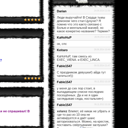
Darian
24.09.2014 21:58
Люди выручайте! В Сердце тьмы
демоном чего стал Цукуне? Я
помню что это както связано с
Болью и ментальной магией. но
какое конкретно название? Термин?
KaHoHuP
28.06.2014 11:00
ок, спс
Keitaro
28.06.2014 10:46
KaHoHuP, там смесь из
EXEC_VIENA. и EXEC_LINCA.
и?
Fable1547
08.03.2014 21:47
С праздником девушки!) айда тут
чатиться!))
Fable1547
06.11.2013 10:19
у меня до сих пор стоит, в
выпадающем списке последних
посещённых. Да и не я один
заглядываю сюда, ностальгия=)
Fable1547
06.11.2013 10:18
 и не спрашивал! В
xelarez
Влияет, её никак не убрать и
где-то раз из 10 она не
активируется и даёт шанс
авторизоваться. Можно, на крестик,
поставить свёртывание заглушки?