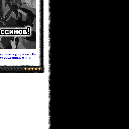
Предлагаю после перевода на
Ридманге добавить ее под именем
60.5 Темная Сторона Луны,чтобы в
будущем читатели не
запутывались!
KaHoHuP
04.02.2013 00:53
поздравляем WooT'a с
Keitaro
03.02.2013 21:30
Я жив, значит и раздел фанфов
медленно дышит. Идей у меня
хватает. Так что писать буду долго.
 новые сурпризы... Но
переведенные с япа.
BagirA-tan
03.02.2013 21:16
уууууууу!!!!!
monix-sama
03.02.2013 20:52
Надеюсь до лета будет. Верстка
идет, но медленно.
BagirA-tan
03.02.2013 20:35
а когда ожидать новый выпуск
журнала?
monix-sama
03.02.2013 18:58
Мангаки еще болеют. На новый год
писали у себя в твитере что почти
выздоровели, но за "Ирис зеро" еще
не взялись... и не жать до апреля
как минимум.