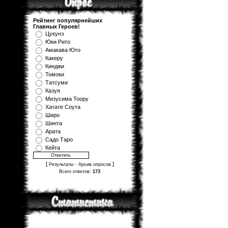
Рейтинг популярнейших
Главных Героев!
Цукунэ
Юки Рито
Амакава Юто
Какеру
Кинджи
Томоки
Татсуми
Казуя
Мизуcима Тоору
Хатате Соута
Широ
Шинта
Арата
Садо Таро
Кейта
[
·
]
Результаты
Архив опросов
Всего ответов:
173