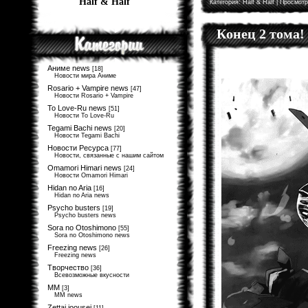
Half & Half
Категория:
Half & Half
| Просмотр
Конец 2 тома!
Аниме news
[18]
Новости мира Аниме
Rosario + Vampire news
[47]
Новости Rosario + Vampire
To Love-Ru news
[51]
Новости To Love-Ru
Tegami Bachi news
[20]
Новости Tegami Bachi
Новости Ресурса
[77]
Новости, связанные с нашим сайтом
Omamori Himari news
[24]
Новости Omamori Himari
Hidan no Aria
[16]
Hidan no Aria news
Psycho busters
[19]
Psycho busters news
Sora no Otoshimono
[55]
Sora no Otoshimono news
Freezing news
[26]
Freezing news
Творчество
[36]
Всевозможные вкусности
MM
[3]
MM news
Zettai joousei