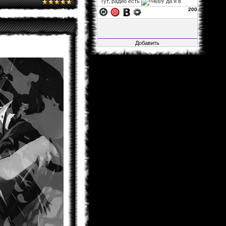
Тут, радио есть
да и в
фф...
200
xelarez
06.11.2013 02:22
Fable1547
, заглушка на
авторизацию не влияет, так что
можно за авторизацию не
переживать. а остальное закрыто,
ибо много там битого, да и вся
инфа итак на основном сайте.
Fable1547
25.10.2013 21:41
Воу воу воу, я смог зайти, несмотря
на то, что загулшка, во все стороны
заглушка!.. Мож её ослабить?
xelarez
29.04.2013 05:27
Matador
, это хорошо...
Matador
28.04.2013 15:22
Не буду говорить за всех, но в
принципе мне всё нормально.
xelarez
26.04.2013 08:57
товарищи читатели фанфов,
скажите, пожалуйста, с навигацией
по сайту и фанфам справляетесь
хорошо или что-то уж точно надо
менять?
Al1sh
04.02.2013 01:15
Новая Глава Розарио+Вампир
вышла....Уже как 4 Дня.Кстати